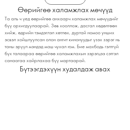
Өөрийгөө халамжлах мөчүүд
Та аль ч үед өөрийгөө анхаарч халамжлах мөчүүдийг
бүү орхигдуулаарай. Зөв хооллож, дасгал хөдөлгөөн
хийж, өдрийн тэмдэглэл хөтлөх, дуртай номоо унших
эсвэл хойшлуулсан олон ангит кинонуудыг үзэх зэрэг нь
таны эрүүл мэндэд маш чухал юм. Бие махбодь гэлтгүй
бүх талаараа өөрийгөө халамжлахын зэрэгцээ сэтгэл
санаагаа хайрлахаа бүү мартаарай.
Бүтээгдэхүүн худалдаж авах