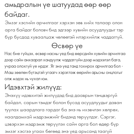
амьдралын үе шатуудад өөр өөр
байдаг.
Эмзэг хэсгийн арчилгааг хэрхэн зөв хийх талаар олон
арга байдаг боловч бид эдгээр хувийн асуудлуудыг тэр
бүр бусдад хуваалцаж чөлөөтэй илэрхийлж чаддаггүй.
Өсвөр үе
Нас бие гүйцэх, өсвөр насны үед бид өөрсдийн хувийн арчилгаа
дээр сайн анхаарал хандуулж чаддаггүйн дээр мэдээлэл бага,
учраа олохгүй үе ирдэг. Яг энэ үед танд тохирох арчилгаа бол -
Маш зөөлөн бүтэцтэй угаагч хэрэглэж өөрийн арьсны онцлогыг
олж мэдэх нь чухал юм.
Идэвхтэй жилүүд:
Энэхүү идэвхитэй жилүүдэд бид дааврын тэнцвэргүй
байдал, сарын тэмдэг болон бусад асуудлуудыг даван
туулах шаардлага гардаг ба энэ нь ихэвчлэн хөлрөх,
наалдамхай мэдрэмжийг бидэнд төрүүлдэг. Сэргэг,
цэвэрхэн мэдрэмж төрүүлэх сайн арга бол өдөр бүр
эмзэг хэсгээ угаах бөгөөд энэ үед арьсанд таагүй