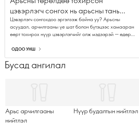
Арьсны төрөлдөө тохирсон
цэвэрлэгч сонгох нь арьсны тань
харагдах байдал, мэдрэмжид маш
Цэвэрлэгч сонгохдоо эргэлзэж байна уу? Арьсны
асуудал, арчилгааны үе шат болон бүтэцээс хамааран
их нөлөөтэй. Гол нь арьсаа хэт
өөрт тохирох нүүр цэвэрлэгчийг олж мэдээрэй — өдөр
хуурайшуулахгүй, хамгаалах
тутмын зөөлөн угаалтаас эхлээд давхар цэвэрлэгээ
хүртэл.
давхаргыг гэмтээхгүйгээр зөв
ОДОО УНШ
цэвэрлэх бүтээгдэхүүн сонгох юм.
Бусад ангилал
Арьс арчилгааны
Нүүр будалтын нийтлэл
нийтлэл