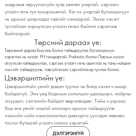
мэдрэмж төрүүлэхгүйн тулд хөнгөн үнэртэй, сэргээгч
угаагч гель тун тохиромжтой. Хэт их үнэртэй бүтээгдэхүүн
нь арьсыг цочроодог гэдгийг санаарай. Эмзэг хэсэгт
тусгайлан зориулсан угаалч гелыг байнга хэрэглэж
байгаарай.
Төрсний дараах үе:
Төрсөний дараа бид аль болох тайвшруулах бүтээгдэхүүн
хэрэглэх нь чухал. PH тэнцвэртэй, Prebiotic болон Лактын хүчил
агуулсан тайвшруулах, сэргээх угаагч гель ашиглах нь таны нандин
хэсгийг тайвшруулж, тавгүйтэхээс сэргийлэхэд туслах болно.
Цэвэршилтийн үе:
Цэвэршилтийн үеийг даван туулах нь биед хэзээ ч амар
байдаггүй. Энэ үед бодисын солилцоо удааширч, нойрны
асуудал, сэтгэлийн байдал өөрчлөгддөг. Тийм ч учраас
бид энэ үеийг онцгой анхаарч арьсыг тайвшруулж
хамгийн сайн хамгаалалтын давхарга үүсгэдэг зөөлөн,
тослог бүтэцтэй угаагч сонгох хэрэгтэй.
ДЭЛГЭРЭНГҮЙ