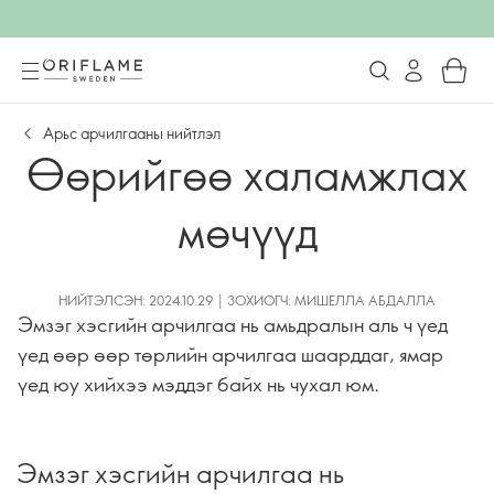
Арьс арчилгааны нийтлэл
Өөрийгөө халамжлах
мөчүүд
НИЙТЭЛСЭН: 2024.10.29 | ЗОХИОГЧ: МИШЕЛЛА АБДАЛЛА
Эмзэг хэсгийн арчилгаа нь амьдралын аль ч үед
үед өөр өөр төрлийн арчилгаа шаарддаг, ямар
үед юу хийхээ мэддэг байх нь чухал юм.
Эмзэг хэсгийн арчилгаа нь