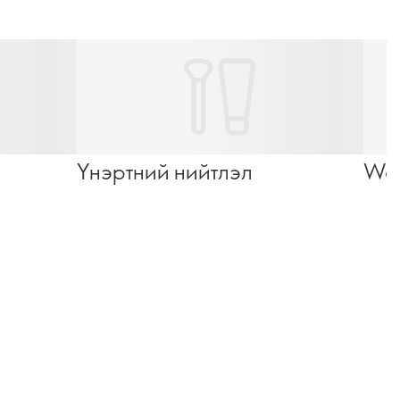
Үнэртний нийтлэл
Wel