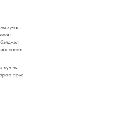
:
ны хүчил,
нөхөн
 бэлдмэл
хийг санал
р дүн нь
дараа арьс