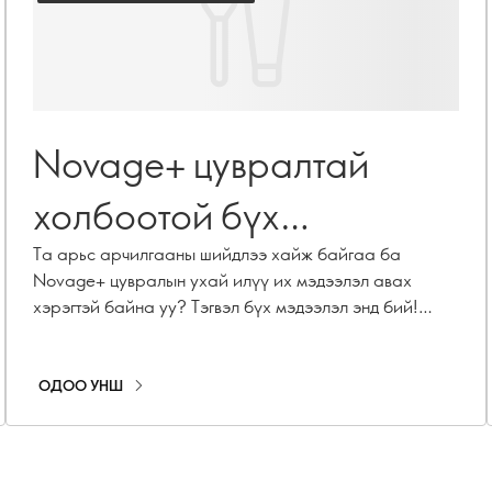
Novage+ цувралтай
холбоотой бүх
асуултуудад тань манай
Та арьс арчилгааны шийдлээ хайж байгаа ба
Novage+ цувралын ухай илүү их мэдээлэл авах
арьс арчилгааны
хэрэгтэй байна уу? Тэгвэл бүх мэдээлэл энд бий!
Манай Гоо сайхны дадлын хэрэгжилт хариуцсан
мэргэжилтэн хариулж
ахлах менежер ба дээд зэрэглэлийн арьс
арчилгааны мэргэжилтэн Каролин Шарпентьер таны
ОДОО УНШ
байна
хамгийн их мэдэхийг хүсэж буй асуултуудад
хариуллаа!