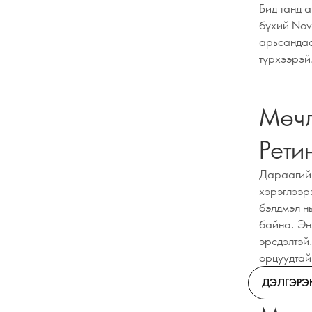
Бид танд 
бүхий Nov
арьсандаа
түрхээрэй
Мөчл
Рети
Дараагийн
хэрэглээр
бэлдмэл нь
байна. Эн
эрсдэлтэй
орцуудтай
ДЭЛГЭРЭ