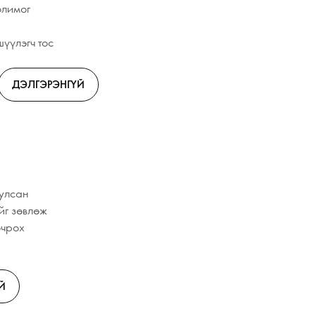
олимог
үүлэгч тос
ДЭЛГЭРЭНГҮЙ
:
уулсан
йг зөвлөж
очрох
Й