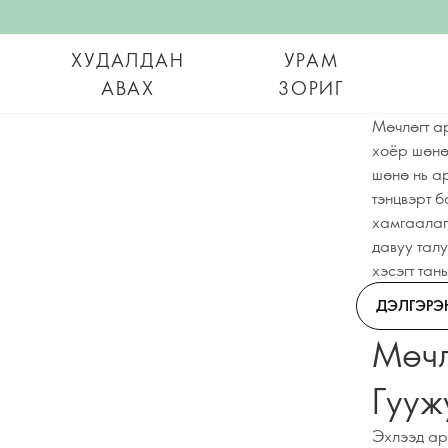
ХУДАЛДАН
УРАМ
АВАХ
ЗОРИГ
Мөчлөгт а
хоёр шөнө
шөнө нь а
тэнцвэрт 
хамгаалаг
давуу тал
хэсэгт та
ДЭЛГЭРЭ
Мөчл
Гууж
Эхлээд ар