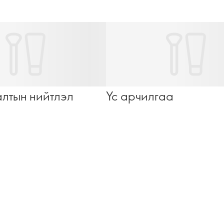
алтын нийтлэл
Үс арчилгаа