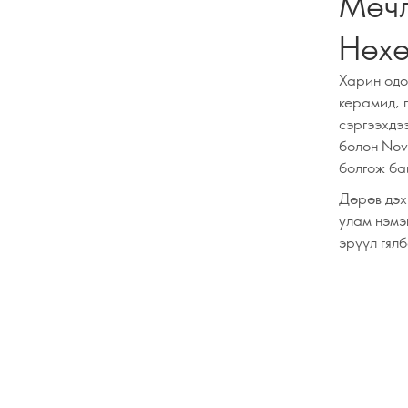
Мөчл
Нөхө
Харин одо
керамид, 
сэргээхдэ
болон Nov
болгож ба
Дөрөв дэх
улам нэмэ
эрүүл гялб