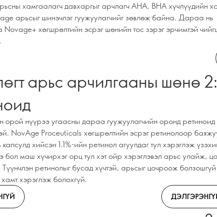
арьсны хамгаалагч давхаргыг арчлагч AHA, BHA хүчлүүдийн х
age арьсыг шинэчлэг гуужуулагчийг зөвлөж байна. Дараа нь
 Novage+ хөгшрөлтийн эсрэг шөнийн тос зэрэг эрчимтэй чийгш
.
өгт арьс арчилгааны шөнө 2
ноид
 орой нүүрээ угаасны дараа гуужуулагчийн оронд ретиноид
эй. NovAge Proceuticals хөгшрөлтийн эсрэг ретинолоор баяж
 капсулд хийсэн 1.1%-ийн ретинол агуулдаг тул хэрэглэж үзэхи
э бол маш хүчирхэг орц тул хэт ойр хэрэглэвэл арьс улайж, ц
. Түүнчлэн ретинолыг бусад хүчтэй, арьсыг цочроож болзошгүй
 хамт хэрэглэж болохгүй.
НГҮЙ
ДЭЛГЭРЭНГҮ