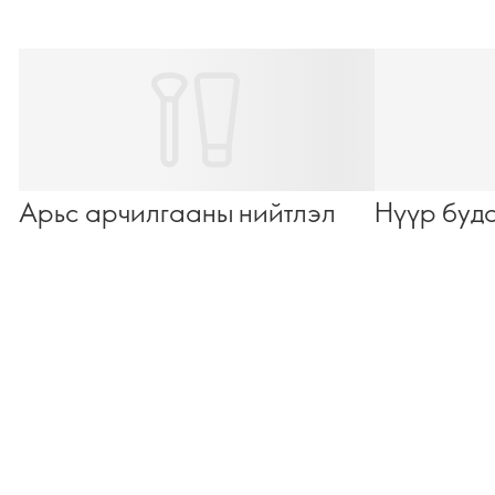
хамгаалах давхаргыг
гэмтээхгүйгээр зөв
цэвэрлэх бүтээгдэхүүн
сонгох юм.
Арьс арчилгааны нийтлэл
Нүүр буд