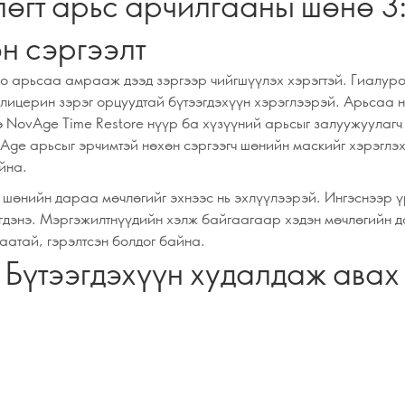
өгт арьс арчилгааны шөнө 3
н сэргээлт
о арьсаа амрааж дээд зэргээр чийгшүүлэх хэрэгтэй. Гиалуро
глицерин зэрэг орцуудтай бүтээгдэхүүн хэрэглээрэй. Арьсаа 
э NovAge Time Restore нүүр ба хүзүүний арьсыг залуужуулагч
Age арьсыг эрчимтэй нөхөн сэргээгч шөнийн маскийг хэрэглэ
йна.
 шөнийн дараа мөчлөгийг эхнээс нь эхлүүлээрэй. Ингэснээр ү
гдэнэ. Мэргэжилтнүүдийн хэлж байгаагаар хэдэн мөчлөгийн 
аатай, гэрэлтсэн болдог байна.
Бүтээгдэхүүн худалдаж авах