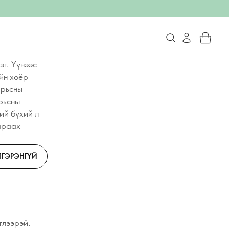
эг. Үүнээс
ийн хоёр
арьсны
арьсны
ий бүхий л
Дараах
ГЭРЭНГҮЙ
глээрэй.