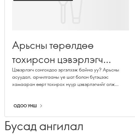
Арьсны төрөлдөө
тохирсон цэвэрлэгч
сонгох нь арьсны тань
Цэвэрлэгч сонгохдоо эргэлзэж байна уу? Арьсны
асуудал, арчилгааны үе шат болон бүтэцээс
харагдах байдал,
хамааран өөрт тохирох нүүр цэвэрлэгчийг олж
мэдээрэй — өдөр тутмын зөөлөн угаалтаас эхлээд
мэдрэмжид маш их
давхар цэвэрлэгээ хүртэл.
ОДОО УНШ
нөлөөтэй. Гол нь арьсаа
Бусад ангилал
хэт хуурайшуулахгүй,