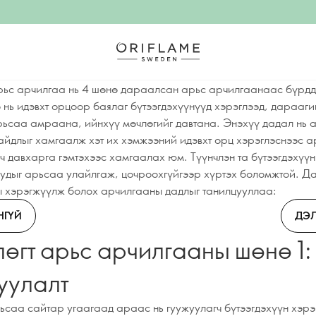
рьс арчилгаа нь 4 шөнө дараалсан арьс арчилгаанаас бүрдд
 нь идэвхт орцоор баялаг бүтээгдэхүүнүүд хэрэглээд, дарааг
рьсаа амраана, ийнхүү мөчлөгийг давтана. Энэхүү дадал нь 
байдлыг хамгаалж хэт их хэмжээний идэвхт орц хэрэглэснээс 
ч давхарга гэмтэхээс хамгаалах юм. Түүнчлэн та бүтээгдэхүүн
уудыг арьсаа улайлгаж, цочроохгүйгээр хүртэх боломжтой. 
ны хэрэгжүүлж болох арчилгааны дадлыг танилцууллаа:
НГҮЙ
ДЭЛ
өгт арьс арчилгааны шөнө 1:
уулалт
ьсаа сайтар угаагаад араас нь гуужуулагч бүтээгдэхүүн хэрэ