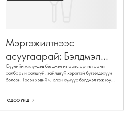
Мэргэжилтнээс
асуугаарай: Бэлдмэл
яагаад хэрэгтэй вэ?
Сүүлийн жилүүдэд бэлдмэл нь арьс арчилгааны
салбарын салшгүй, зайлшгүй хэрэгтэй бүтээгдэхүүн
болсон. Гэсэн хэдий ч, олон хүмүүс бэлдмэл гэж юу
болох, ямар нөлөөтэй болох тухай мэддэггүй хэвээр
байна. Энэхүү гайхалтай бүтээгдэхүүний давуу
талуудын талаар мэдээлэл авахаар бид Oriflame-ийн
ОДОО УНШ
арьс арчилгааны мэргэжилтнүүдийн зөвлөлд
хандлаа.