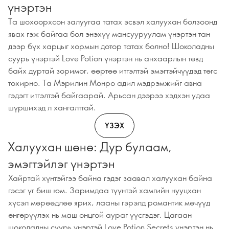
үнэртэн
Та шохоорхсон залуугаа татах эсвэл халуухан болзоонд
явах гэж байгаа бол энэхүү мансууруулам үнэртэн тан
дээр бүх харцыг хормын дотор татах болно! Шоколадны
суурь үнэртэй Love Potion үнэртэн нь анхаарлын төвд
байх дуртай зоримог, өөртөө итгэлтэй эмэгтэйчүүдэд төгс
тохирно. Та Мэрилин Монро адил мэдрэмжийг авна
гэдэгт итгэлтэй байгаарай. Арьсан дээрээ хэдхэн удаа
шүршихэд л хангалттай.
ҮЗЭХ
Халуухан шөнө: Дур булаам,
эмэгтэйлэг үнэртэн
Хайртай хүнтэйгээ байна гэдэг заавал халуухан байна
гэсэг үг биш юм. Заримдаа түүнтэй хамгийн нууцхан
хүсэл мөрөөдлөө ярих, лааны гэрэлд романтик мөчүүд
өнгөрүүлэх нь маш онцгой аураг үүсгэдэг. Цагаан
шоколадны суурь үнэртэй Love Potion Secrets үнэртэн нь