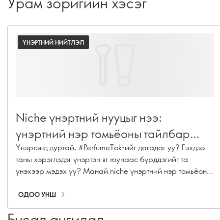
Урам зоригийн хэсэг
ҮНЭРТНИЙ НИЙТЛЭЛ
Niche үнэртний нууцыг нээ:
үнэртний нэр томьёоны тайлбар
толь
Үнэртэнд дуртай, #PerfumeTok-ийг дагадаг уу? Гэхдээ
таны хэрэглэдэг үнэртэн яг юунаас бүрддэгийг та
үнэхээр мэдэх үү? Манай niche үнэртний нэр томьёоны
тайлбараар дамжуулан үнэртний “хэл”-ийг ойлгож
эхлээрэй — үнэр хэрхэн бүтээгддэгийг мэдэх таны
ОДОО УНШ
backstage нэвтрэх эрх гэсэн үг. Мэргэжлийн түвшний
Бусад ангилал
орц найрлагаас эхлээд niche үнэртний нууц хүртэл —