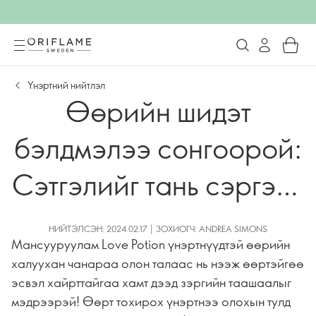
Үнэртний нийтлэл
Өөрийн шидэт
бэлдмэлээ сонгоорой:
Сэтгэлийг тань сэргээх
хамгийн халуухан
НИЙТЭЛСЭН: 2024.02.17 | ЗОХИОГЧ: ANDREA SIMONS
Мансууруулам Love Potion үнэртнүүдтэй өөрийн
үнэртнүүд
халуухан чанараа олон талаас нь нээж өөртэйгөө
эсвэл хайрттайгаа хамт дээд зэргийн таашаалыг
мэдрээрэй! Өөрт тохирох үнэртнээ олохын тулд