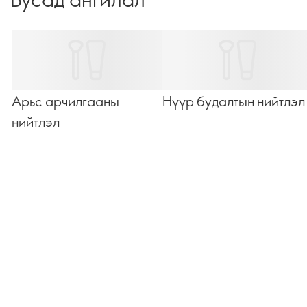
үнэртний мэдлэгтэй хүн мэт “үнэртэж”, “ярьж” сурахад
хэрэгтэй бүхнийг эндээс олно. Доош гүйлгээд үнэртний
мэдлэгээ дараагийн түвшинд хүргээрэй…
Арьс арчилгааны
Нүүр будалтын нийтлэл
нийтлэл