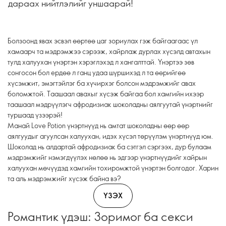
дараах нийтлэлийг уншаарай!
Болзоонд явах эсвэл өөртөө цаг зориулах гэж байгаагаас үл
хамаарч та мэдрэмжээ сэрээж, хайрлаж дурлах хүсэлд автахын
тулд халуухан үнэртэн хэрэглэхэд л хангалттай. Үнэртээ зөв
сонгосон бол ердөө л ганц удаа шүршихэд л та өөрийгөө
хүсэмжит, эмэгтэйлэг ба хүчирхэг болсон мэдрэмжийг авах
боломжтой. Таашаал авахыг хүсэж байгаа бол хамгийн ихээр
таашаал мэдрүүлэгч афродизиак шоколадны аялгуутай үнэртнийг
туршаад үзээрэй!
Манай Love Potion үнэртнүүд нь амтат шоколадны өөр өөр
аялгуудыг агуулсан халуухан, идэх хүсэл төрүүлэм үнэртнүүд юм.
Шоколад нь алдартай афродизиак ба сэтгэл сэргээх, дур булаам
мэдрэмжийг нэмэгдүүлэх нөлөө нь эдгээр үнэртнүүдийг хайрын
халуухан мөчүүдэд хамгийн тохиромжтой үнэртэн болгодог. Харин
та аль мэдрэмжийг хүсэж байна вэ?
ҮЗЭХ
Романтик үдэш: Зоримог ба секси