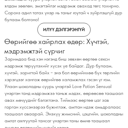
ялдам зөөлөн, эмэгтэйлэг мэдрэмж авахад төгс тохирно.
Соронз адил татах үнэр нь таныг юутай ч зүйрлэшгүй дур
булаам болгоно!
ИЛҮҮ ДЭЛГЭРЭНГҮЙ
Өөрийгөө хайрлах өдөр: Хүчтэй,
мэдрэмжтэй сүрчиг
Заримдаа бид хэн нэгэнд биш зөвхөн өөртөө секси
мэдрэмж төрүүлэхийг хүсэх үе байдаг. Дур булаам,
хүчтэй, зоригтой байх – энэ бол өөрийнхөө бүх төрлийн
хэрэгцээг хангаж өөрийгөө халамжлах гэсэн үг юм.
Улаан шоколадны суурь үнэртэй Love Potion Sensual
үнэртэн танд мэдрэмжээ таньж мэдэх, өөрөөсөө таашаал
авах мөчүүдийг бэлэглэнэ. Тиймээс өөртөө цаг зав
гарган хүссэнээрээ бүжиглэж, амттан идэж амьдралаас
таашаал аваарай. Энэхүү жимсний, цэцгийн, шоколадны
амтат аялгуутай тансаг үнэртэн таны өмнө таашаал
дүүрэн ертөнцийн үүдийг нээнэ.