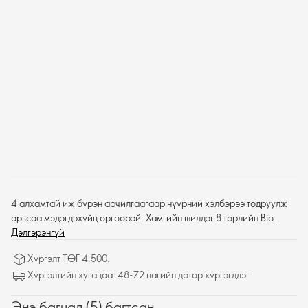
4 алхамтай иж бүрэн арчилгаагаар нүүрний хэлбэрээ тодруулж
арьсаа мэдэгдэхүйц өргөөрэй. Хамгийн шилдэг 8 төрлийн Bio
Activating технологи агуулсан Novage+ Lift + Firm лифтинг-иж
Дэлгэрэнгүй
бүрэн арчилгааны бүтээгдэхүүнүүд нь хамтдаа унжиж суларсан
Хүргэлт ТӨГ 4,500.
арьсыг чангалах дээд зэргийн нөлөөг үзүүлж жижиг, гүн үрчлээ,
Хүргэлтийн хугацаа: 48-72 цагийн дотор хүргэгддэг
өнгөө алдах зэрэг хөгшрөлтийн шинж тэмдгүүдийг багасгана.
Тогтмол хэрэглэсэн нөхцөлд нүүрний хэлбэр илүү чанга, тод ба
Энэ багцад (5) багтсан.
өргөгдсөн болно - ердөө 2 долоо хоногт мэдэгдэхгүй үр дүнтэй.