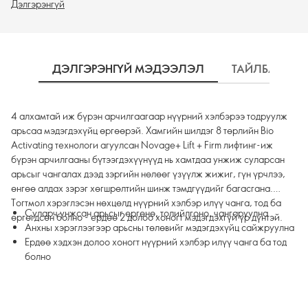
Дэлгэрэнгүй
үнэгүй
ДЭЛГЭРЭНГҮЙ МЭДЭЭЛЭЛ
ТАЙЛБАР
4 алхамтай иж бүрэн арчилгаагаар нүүрний хэлбэрээ тодруулж
арьсаа мэдэгдэхүйц өргөөрэй. Хамгийн шилдэг 8 төрлийн Bio
Activating технологи агуулсан Novage+ Lift + Firm лифтинг-иж
бүрэн арчилгааны бүтээгдэхүүнүүд нь хамтдаа унжиж суларсан
арьсыг чангалах дээд зэргийн нөлөөг үзүүлж жижиг, гүн үрчлээ,
өнгөө алдах зэрэг хөгшрөлтийн шинж тэмдгүүдийг багасгана.
Тогтмол хэрэглэсэн нөхцөлд нүүрний хэлбэр илүү чанга, тод ба
Суларч унжсан арьсыг өргөнө, толийлгоно, чангаруулна
өргөгдсөн болно - ердөө 2 долоо хоногт мэдэгдэхгүй үр дүнтэй.
Анхны хэрэглээгээр арьсны төлөвийг мэдэгдэхүйц сайжруулна
Ердөө хэдхэн долоо хоногт нүүрний хэлбэр илүү чанга ба тод
болно