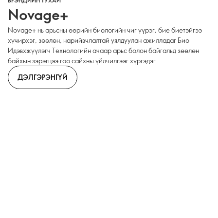
БРЭНДИЙН ТУХАЙ
Novage+
Novage+ нь арьсны өөрийн биологийн чиг үүрэг, бие биетэйгээ
хүчирхэг, зөөлөн, нарийвчлалтай уялдуулан ажилладаг Био
Идэвхжүүлэгч Технологийн ачаар арьс болон байгальд зөөлөн
байхын зэрэгцээ гоо сайхны үйлчилгээг хүргэдэг.
ДЭЛГЭРЭНГҮЙ