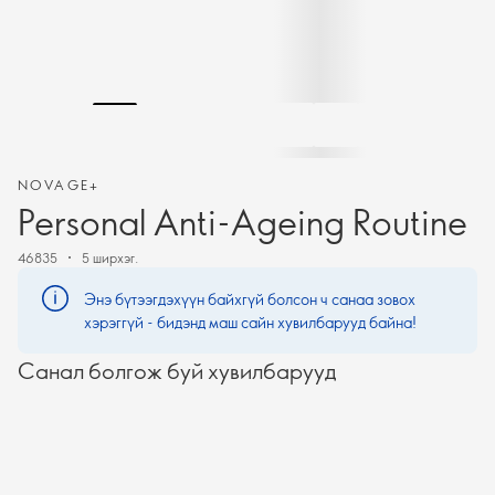
NOVAGE+
Personal Anti-Ageing Routine
46835
5 ширхэг.
Энэ бүтээгдэхүүн байхгүй болсон ч санаа зовох
хэрэггүй - бидэнд маш сайн хувилбарууд байна!
Санал болгож буй хувилбарууд