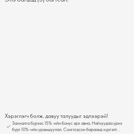
Хэрэглэгч болж, давуу талуудыг эдлээрэй!
Захиалга бүрээс 15%-ийн бонус эрх авна, Найзуудаа урих
бүрт 10%-ийн урамшуулал, Сонгогдсон бараанд хүргэлт