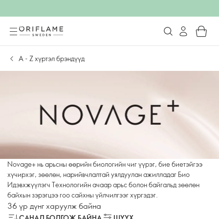
А - Z хүртэл брэндүүд
Novage+ нь арьсны өөрийн биологийн чиг үүрэг, бие биетэйгээ
хүчирхэг, зөөлөн, нарийвчлалтай уялдуулан ажилладаг Био
Идэвхжүүлэгч Технологийн ачаар арьс болон байгальд зөөлөн
байхын зэрэгцээ гоо сайхны үйлчилгээг хүргэдэг.
36 үр дүнг харуулж байна
САНАЛ БОЛГОЖ БАЙНА
ШҮҮХ