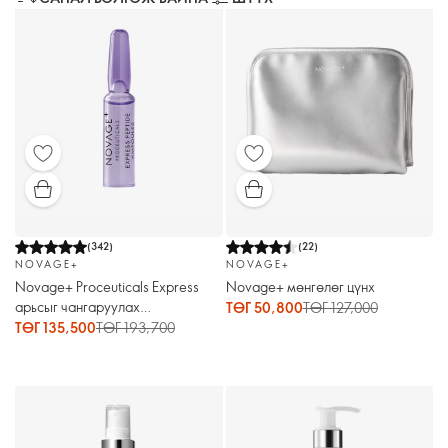
(
342
)
(
22
)
NOVAGE+
NOVAGE+
Novage+ Proceuticals Express
Novage+ мөнгөлөг цүнх
арьсыг чангаруулах
ТӨГ 50,800
ТӨГ 127,000
үйлчилгээтэй пептидтэй бэлдмэл
ТӨГ 135,500
ТӨГ 193,700