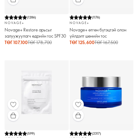
(
1286
)
(
1176
)
NOVAGE+
NOVAGE+
Novage+ Restore арьсыг
Novage+ өтгөн бүтэцтэй олон
залуужуулагч өдрийн тос SPF30
үйлдэлт шөнийн тос
ТӨГ 107,100
ТӨГ 178,700
ТӨГ 125,600
ТӨГ 167,500
(
599
)
(
2317
)