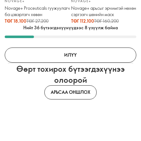
NOVAGE+
NOVAGE+
Novage+ Proceuticals гуужуулагч
Novage+ арьсыг эрчимтэй нөхөн
ба цэвэрлэгч хөвөн
сэргээгч шөнийн маск
ТӨГ 18,100
ТӨГ 27,200
ТӨГ 112,100
ТӨГ 160,200
Нийт 36 бүтээгдэхүүнүүдээс 8 үзүүлж байна
ИЛҮҮ
Өөрт тохирох бүтээгдэхүүнээ
олоорой
АРЬСАА ОНШЛОХ