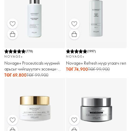
(
778
)
(
1997
)
NOVAGE+
NOVAGE+
Novage+ Proceuticals нүүрний
Novage+ Refresh нүүр угаагч гел
арьсыг чийгшүүлэгч эссенци-
ТӨГ 74,900
ТӨГ 99,900
шүршигч
ТӨГ 69,800
ТӨГ 99,900