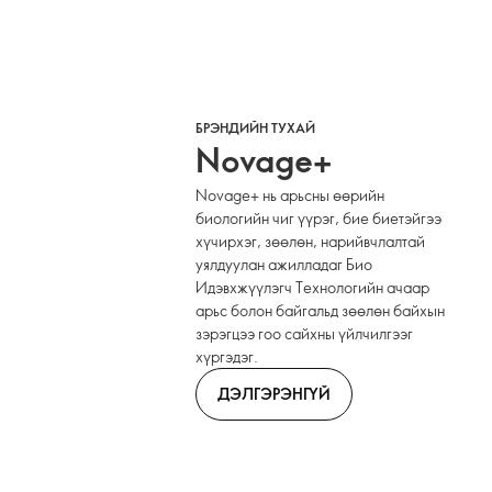
БРЭНДИЙН ТУХАЙ
Novage+
Novage+ нь арьсны өөрийн
биологийн чиг үүрэг, бие биетэйгээ
хүчирхэг, зөөлөн, нарийвчлалтай
уялдуулан ажилладаг Био
Идэвхжүүлэгч Технологийн ачаар
арьс болон байгальд зөөлөн байхын
зэрэгцээ гоо сайхны үйлчилгээг
хүргэдэг.
ДЭЛГЭРЭНГҮЙ