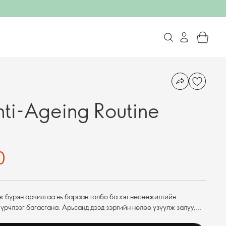
nti-Ageing Routine
0
 бүрэн арчилгаа нь бараан толбо ба хэт нөсөөжилтийн
үрчлээг багасгана. Арьсанд дээд зэргийн нөлөө үзүүлж залуу,