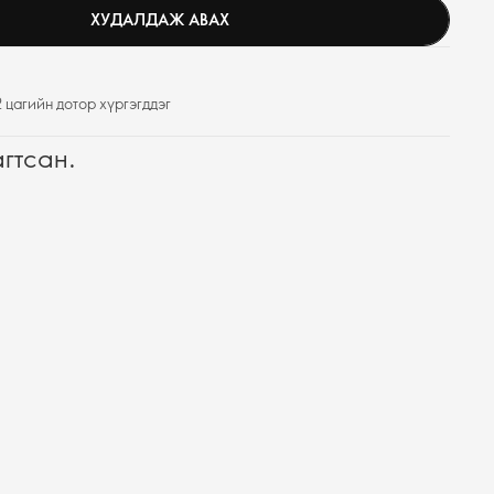
ХУДАЛДАЖ АВАХ
 цагийн дотор хүргэгддэг
агтсан.