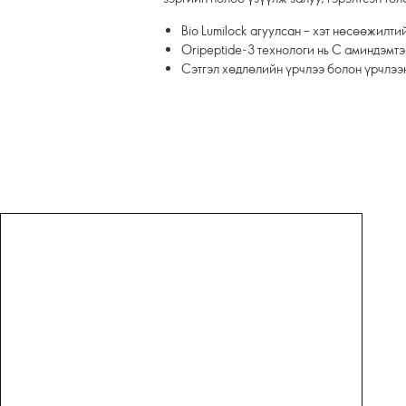
Bio Lumilock агуулсан – хэт нөсөөжилт
Oripeptide-3 технологи нь С аминдэмтэ
Сэтгэл хөдлөлийн үрчлээ болон үрчлээ