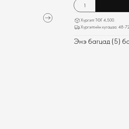
Хүргэлт ТӨГ 4,500.
Хүргэлтийн хугацаа: 48-72
Энэ багцад (5) б