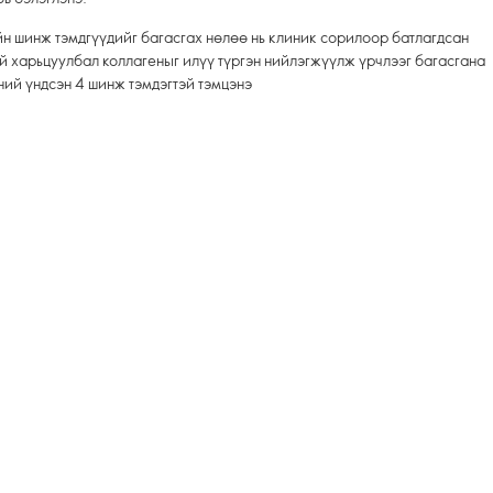
ийн шинж тэмдгүүдийг багасгах нөлөө нь клиник сорилоор батлагдсан
й харьцуулбал коллагеныг илүү түргэн нийлэгжүүлж үрчлээг багасгана
ний үндсэн 4 шинж тэмдэгтэй тэмцэнэ