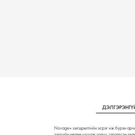
ДЭЛГЭРЭНГ
Novage+ хөгшрөлтийн эсрэг иж бүрэн арчи
зэргийн нөлөө үзүүлж залуу, гэрэлтсэн төл