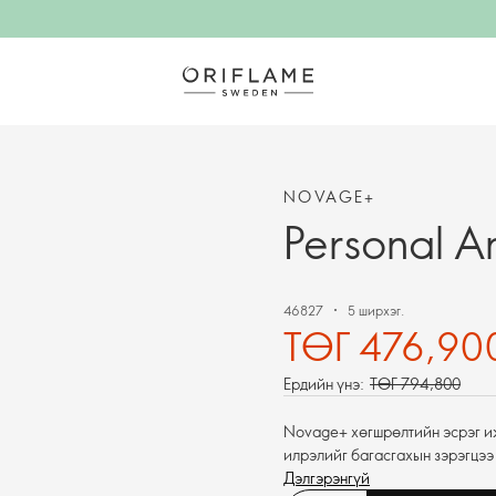
NOVAGE+
Personal A
46827
5 ширхэг.
ТӨГ 476,90
Ердийн үнэ:
ТӨГ 794,800
Novage+ хөгшрөлтийн эсрэг иж
илрэлийг багасгахын зэрэгцээ 
гэрэлтсэн төлөв бэлэглэнэ.
Дэлгэрэнгүй