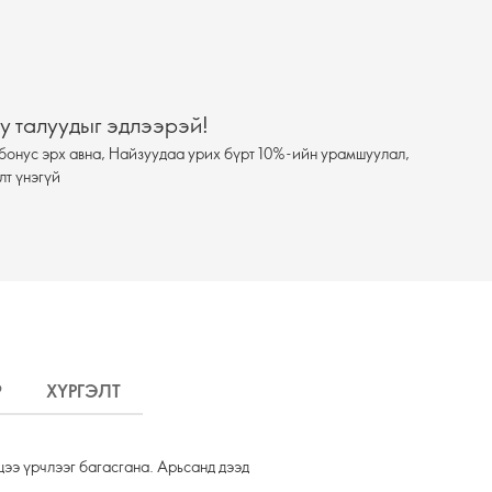
у талуудыг эдлээрэй!
бонус эрх авна, Найзуудаа урих бүрт 10%-ийн урамшуулал,
лт үнэгүй
?
ХҮРГЭЛТ
ээ үрчлээг багасгана. Арьсанд дээд