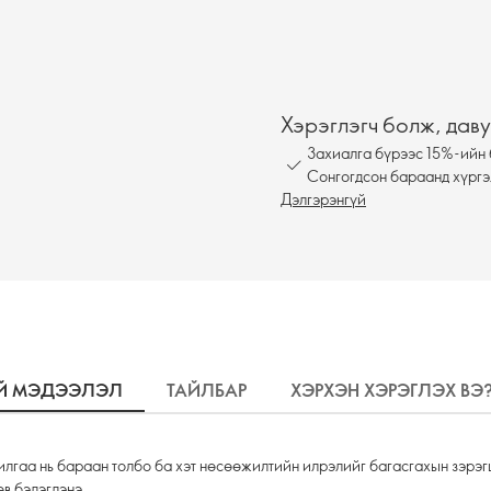
Хэрэглэгч болж, даву
Захиалга бүрээс 15%-ийн 
Сонгогдсон бараанд хүргэ
Дэлгэрэнгүй
ҮЙ МЭДЭЭЛЭЛ
ТАЙЛБАР
ХЭРХЭН ХЭРЭГЛЭХ ВЭ
лгаа нь бараан толбо ба хэт нөсөөжилтийн илрэлийг багасгахын зэрэгц
өв бэлэглэнэ.