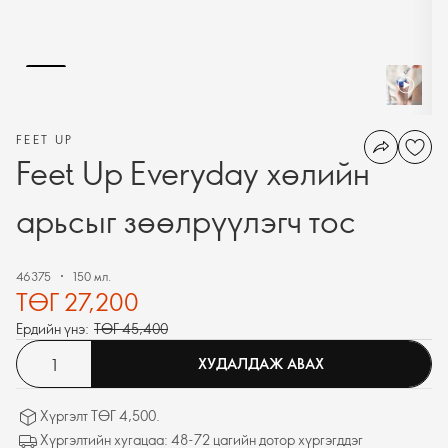
FEET UP
Feet Up Everyday хөлийн
арьсыг зөөлрүүлэгч тос
46375
150 мл.
ТӨГ 27,200
Ердийн үнэ:
ТӨГ 45,400
ХУДАЛДАЖ АВАХ
Хүргэлт ТӨГ 4,500.
Хүргэлтийн хугацаа: 48-72 цагийн дотор хүргэгддэг