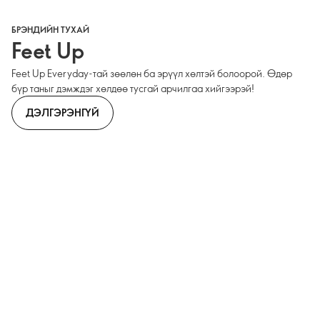
БРЭНДИЙН ТУХАЙ
Feet Up
Feet Up Everyday-тай зөөлөн ба эрүүл хөлтэй болоорой. Өдөр
бүр таныг дэмждэг хөлдөө тусгай арчилгаа хийгээрэй!
ДЭЛГЭРЭНГҮЙ