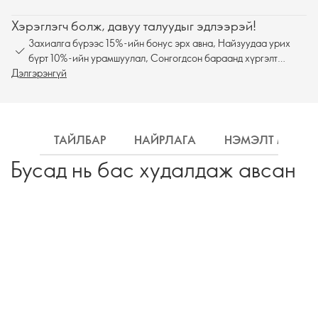
Хэрэглэгч болж, давуу талуудыг эдлээрэй!
Захиалга бүрээс 15%-ийн бонус эрх авна, Найзуудаа урих
бүрт 10%-ийн урамшуулал, Сонгогдсон бараанд хүргэлт
Дэлгэрэнгүй
үнэгүй
ТАЙЛБАР
НАЙРЛАГА
НЭМЭЛТ МЭДЭ
Бусад нь бас худалдаж авсан