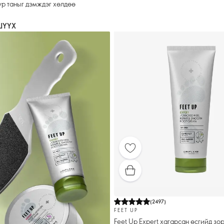
үр таныг дэмждэг хөлдөө
ШҮҮХ
(
2497
)
FEET UP
Feet Up Expert хагарсан өсгийд зо