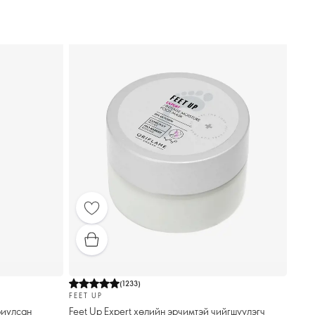
(
1233
)
FEET UP
риулсан
Feet Up Expert хөлийн эрчимтэй чийгшүүлэгч