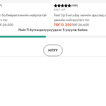
7
)
(
1080
)
FEET UP
г ба бөөрөлзгөнийн найрлагтай
Feet Up Everyday хөлийн арьсанд 
ч тос
шөнийн чийгшүүлэгч тос
Г 26,500
ТӨГ 13,300
ТӨГ 26,600
Нийт 11 бүтээгдэхүүнүүдээс 5 үзүүлж байна
ИЛҮҮ