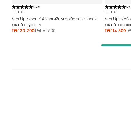
(
423
)
(
25
FEET UP
FEET UP
Feet Up Expert / 48 цагийн үнэр ба хөлс дарах
Feet Up нимбэ
хөлийн шүршигч
хөлийг сэргээг
ТӨГ 30,700
ТӨГ 61,600
ТӨГ 14,500
ТӨ