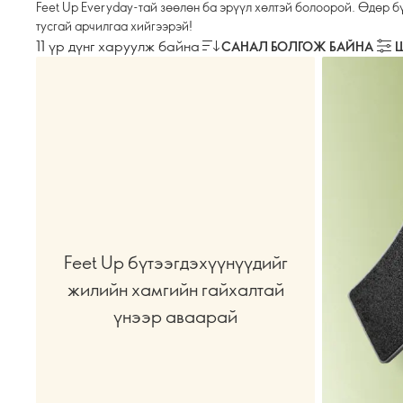
Feet Up Everyday-тай зөөлөн ба эрүүл хөлтэй болоорой. Өдөр б
тусгай арчилгаа хийгээрэй!
11 үр дүнг харуулж байна
САНАЛ БОЛГОЖ БАЙНА
Feet Up бүтээгдэхүүнүүдийг
жилийн хамгийн гайхалтай
үнээр аваарай