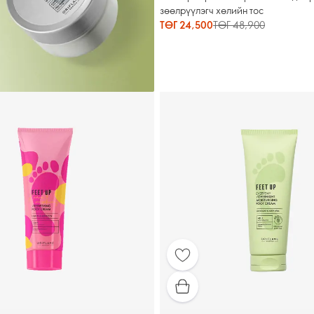
зөөлрүүлэгч хөлийн тос
ТӨГ 24,500
ТӨГ 48,900