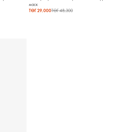
маск
ТӨГ 29,000
ТӨГ 48,300