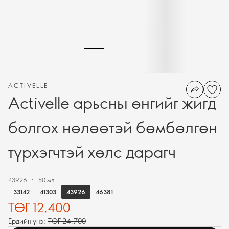
ACTIVELLE
Activelle арьсны өнгийг жигд
болгох нөлөөтэй бөмбөлгөн
түрхэгчтэй хөлс дарагч
43926
50 мл.
43926
33142
41303
46381
ТӨГ 12,400
Ердийн үнэ:
ТӨГ 24,700