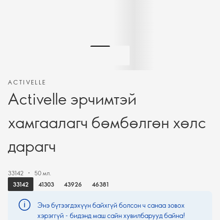
ACTIVELLE
Activelle эрчимтэй
хамгаалагч бөмбөлгөн хөлс
дарагч
33142
50 мл.
33142
41303
43926
46381
Энэ бүтээгдэхүүн байхгүй болсон ч санаа зовох
хэрэггүй - бидэнд маш сайн хувилбарууд байна!