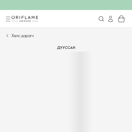
Хөлс дарагч
ДУУССАН