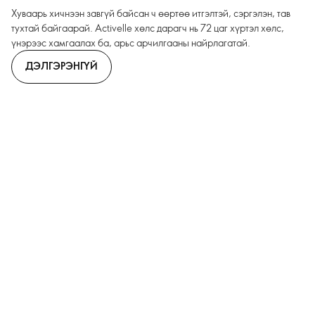
Хуваарь хичнээн завгүй байсан ч өөртөө итгэлтэй, сэргэлэн, тав
тухтай байгаарай. Activelle хөлс дарагч нь 72 цаг хүртэл хөлс,
үнэрээс хамгаалах ба, арьс арчилгааны найрлагатай.
ДЭЛГЭРЭНГҮЙ