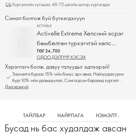
Хүргэлтийн хугацаа: 48-72 цагийн дотор хүргэгддэг
Санал болгож буй бүтээгдэхүүн
ACTIVELLE
Activelle Extreme Хөлсний эсрэг
бөмбөлгөн түрхэгчтэй хөлс
ТӨГ 24,700
дарагч
ОДОО ДЭЛГҮҮР ХЭСЭХ
Хэрэглэгч болж, давуу талуудыг эдлээрэй!
Захиалга бүрээс 15%-ийн бонус эрх авна, Найзуудаа урих
бүрт 10%-ийн урамшуулал, Сонгогдсон бараанд хүргэлт
Дэлгэрэнгүй
үнэгүй
ТАЙЛБАР
НАЙРЛАГА
НЭМЭЛТ МЭДЭ
Бусад нь бас худалдаж авсан