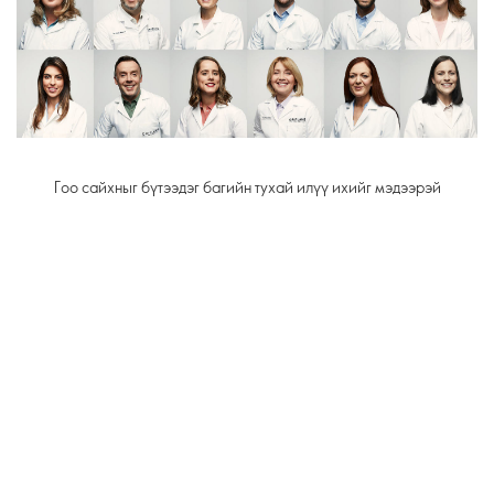
Гоо сайхныг бүтээдэг багийн тухай илүү ихийг мэдээрэй