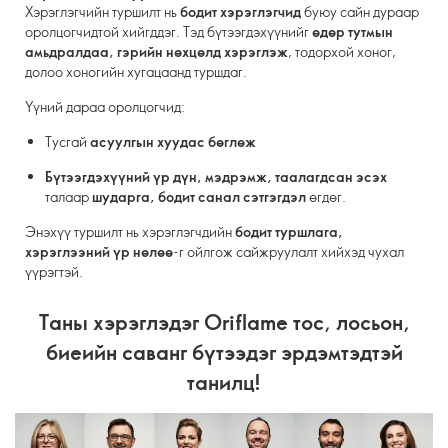
Хэрэглэгчийн туршилт нь
бодит хэрэглэгчид
буюу сайн дураар
оролцогчидтой хийгддэг. Тэд бүтээгдэхүүнийг
өдөр тутмын
амьдралдаа, гэрийн нөхцөлд хэрэглэж
, тодорхой хоног,
долоо хоногийн хугацаанд туршдаг.
Үүний дараа оролцогчид:
Тусгай
асуулгын хуудас бөглөж
Бүтээгдэхүүний үр дүн, мэдрэмж, таалагдсан эсэх
талаар
шударга, бодит санал сэтгэгдэл
өгдөг.
Энэхүү туршилт нь хэрэглэгчдийн
бодит туршлага,
хэрэглээний үр нөлөө
-г ойлгож сайжруулалт хийхэд чухал
үүрэгтэй.
Таны хэрэглэдэг Oriflame тос, лосьон,
биеийн саванг бүтээдэг эрдэмтэдтэй
танилц!