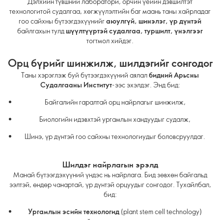
Дэлхийн түвшний лаборатори, орчин үеийн дэвшилтэт
технологитой судалгаа, хөгжүүлэлтийн баг маань таны хайрладаг
гоо сайхны бүтээгдэхүүнийг
аюулгүй, шинэлэг, үр дүнтэй
байлгахын тулд
шүүлтүүртэй судалгаа, туршилт, үнэлгээг
тогтмол хийдэг.
Орц бүрийг шинжилж, шилдэгийг сонгодог
Таны хэрэглэж буй бүтээгдэхүүний аялал
бидний Арьсны
Судалгааны Институт
-ээс эхэлдэг. Энд бид:
Байгалийн гаралтай орц найрлагыг шинжилж,
Биологийн идэвхтэй ургамлын хандуудыг судалж,
Шинэ, үр дүнтэй гоо сайхны технологиудыг боловсруулдаг.
Шилдэг найрлагын эрэлд
Манай бүтээгдэхүүний үндэс нь найрлага. Бид зөвхөн байгальд
ээлтэй, өндөр чанартай, үр дүнтэй орцуудыг сонгодог. Тухайлбал,
бид:
Ургамлын эсийн технологид
(plant stem cell technology)