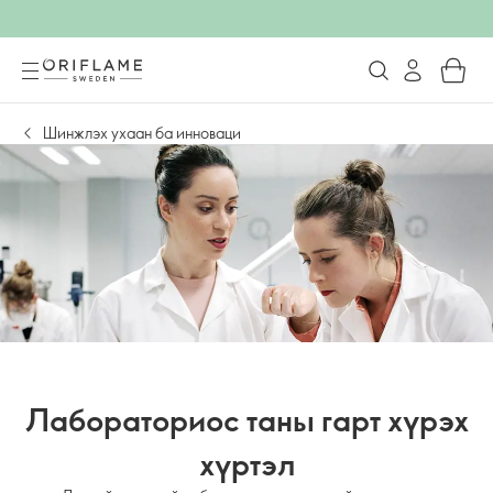
Шинжлэх ухаан ба инноваци
Лабораториос таны гарт хүрэх
хүртэл