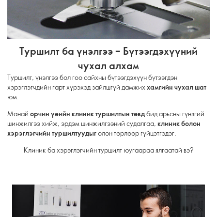
Туршилт ба үнэлгээ – Бүтээгдэхүүний
чухал алхам
Туршилт, үнэлгээ бол гоо сайхны бүтээгдэхүүн бүтээгдэн
хэрэглэгчдийн гарт хүрэхэд зайлшгүй дамжих
хамгийн чухал шат
юм.
Манай
орчин үеийн клиник туршилтын төвд
бид арьсны гүнзгий
шинжилгээ хийж, эрдэм шинжилгээний судалгаа,
клиник болон
хэрэглэгчийн туршилтуудыг
олон төрлөөр гүйцэтгэдэг.
Клиник ба хэрэглэгчийн туршилт юугаараа ялгаатай вэ?