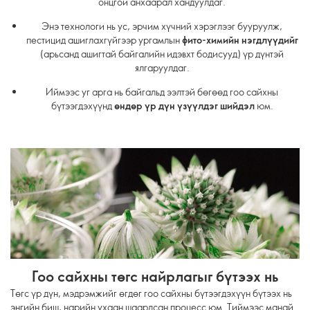
онцгой анхаарал хандуулдаг.
Энэ технологи нь ус, эрчим хүчний хэрэглээг бууруулж,
пестицид ашиглахгүйгээр ургамлын
фито-химийн нэгдлүүдийг
(арьсанд ашигтай байгалийн идэвхт бодисууд) үр дүнтэй
ялгаруулдаг.
Иймээс уг арга нь байгальд ээлтэй бөгөөд гоо сайхны
бүтээгдэхүүнд
өндөр үр дүн үзүүлдэг шийдэл
юм.
Гоо сайхны төгс найрлагыг бүтээх нь
Төгс үр дүн, мэдрэмжийг өгдөг гоо сайхны бүтээгдэхүүн бүтээх нь
энгийн биш, нарийн ухаан шаардсан процесс юм. Тиймээс манай