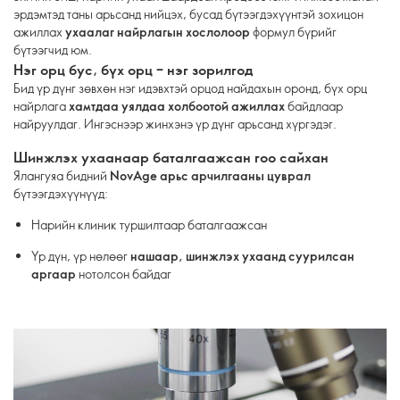
эрдэмтэд таны арьсанд нийцэх, бусад бүтээгдэхүүнтэй зохицон
ажиллах
ухаалаг найрлагын хослолоор
формул бүрийг
бүтээгчид юм.
Нэг орц бус, бүх орц – нэг зорилгод
Бид үр дүнг зөвхөн нэг идэвхтэй орцод найдахын оронд, бүх орц
найрлага
хамтдаа уялдаа холбоотой ажиллах
байдлаар
найруулдаг. Ингэснээр жинхэнэ үр дүнг арьсанд хүргэдэг.
Шинжлэх ухаанаар баталгаажсан гоо сайхан
Ялангуяа бидний
NovAge арьс арчилгааны цуврал
бүтээгдэхүүнүүд:
Нарийн клиник туршилтаар баталгаажсан
Үр дүн, үр нөлөөг
нашаар, шинжлэх ухаанд суурилсан
аргаар
нотолсон байдаг