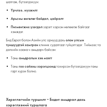
шалгаж, бүтээгдэхүүн:
Үрчлээ, нүхжилт
Арьсны өнгөлөг байдал, цайралт
Пигментжих үзэгдэл
зэрэгт хэрхэн нөлөөлж байгааг
хэмждэг.
Бид Европ болон Азийн улс орнууд дахь
олон улсын
түншүүдтэй хамтран
клиник судалгааг гүйцэтгэдэг. Тиймээс та
дэлхийн хаана ч амьдарч байсан:
Таны
амьдралын хэв маягт
Таны
гоо сайхны хэрэгцээнд
тохирсон бүтээгдэхүүн таны
гарт хүрэх болно.
Хэрэглэгчийн туршилт – Бодит амьдрал дахь
хэрэглээний туршлага