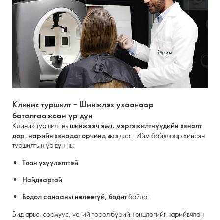
Клиник туршилт – Шинжлэх ухаанаар
баталгаажсан үр дүн
Клиник туршилт нь
шинжээч эмч, мэргэжилтнүүдийн хяналт
дор, нарийн хянадаг орчинд
явагддаг. Ийм байдлаар хийсэн
туршилтын үр дүн нь:
Тоон үзүүлэлттэй
Найдвартай
Бодол санааны нөлөөгүй, бодит
байдаг.
Бид арьс, сормуус, үсний төрөл бүрийн онцлогийг нарийвчлан