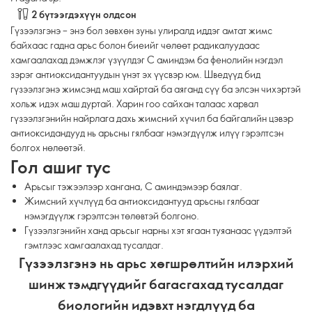
2 бүтээгдэхүүн олдсон
Гүзээлзгэнэ – энэ бол зөвхөн зуны улиралд иддэг амтат жимс
байхаас гадна арьс болон биеийг чөлөөт радикалуудаас
хамгаалахад дэмжлэг үзүүлдэг С аминдэм ба фенолийн нэгдэл
зэрэг антиоксидантуудын үнэт эх үүсвэр юм. Шведүүд бид
гүзээлзгэнэ жимсэнд маш хайртай ба аяганд сүү ба элсэн чихэртэй
хольж идэх маш дуртай. Харин гоо сайхан талаас харвал
гүзээлзгэнийн найрлага дахь жимсний хүчил ба байгалийн цэвэр
антиоксидандууд нь арьсны гялбааг нэмэгдүүлж илүү гэрэлтсэн
болгох нөлөөтэй.
Гол ашиг тус
Арьсыг тэжээлээр хангана, С аминдэмээр баялаг.
Жимсний хүчлүүд ба антиоксидантууд арьсны гялбааг
нэмэгдүүлж гэрэлтсэн төлөвтэй болгоно.
Гүзээлзгэнийн ханд арьсыг нарны хэт ягаан туяанаас үүдэлтэй
гэмтлээс хамгаалахад тусалдаг.
Гүзээлзгэнэ нь арьс хөгшрөлтийн илэрхий
шинж тэмдгүүдийг багасгахад тусалдаг
биологийн идэвхт нэгдлүүд ба