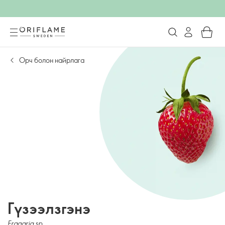
Орч болон найрлага
Гүзээлзгэнэ
Fragaria sp.