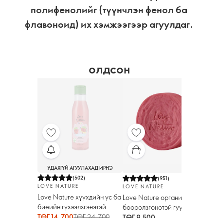
полифенолийг (түүнчлэн фенол ба
флавоноид) их хэмжээгээр агуулдаг.
олдсон
УДАХГҮЙ АГУУЛАХАД ИРНЭ
(
502
)
(
951
)
LOVE NATURE
LOVE NATURE
Love Nature хүүхдийн үс ба
Love Nature органик гаа ба
биеийн гүзээлзгэнэтэй
бөөрөлзгөнөтэй гуужуулагч
шампунь
ТӨГ 14,700
ТӨГ 24,700
саван
ТӨГ 9,500