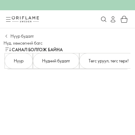
Нүүр будалт
Нүд, хөмсөгний багс
САНАЛ БОЛГОЖ БАЙНА
Нүүр
Нүдний будалт
Төгс уруул, төгс төрх!