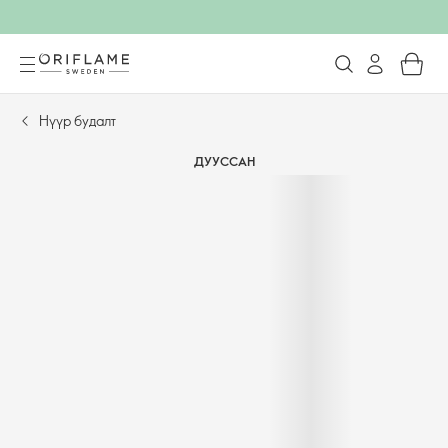
Нүүр будалт
ДУУССАН