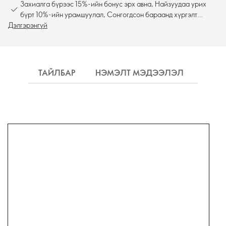
Захиалга бүрээс 15%-ийн бонус эрх авна, Найзуудаа урих
бүрт 10%-ийн урамшуулал, Сонгогдсон бараанд хүргэлт
Дэлгэрэнгүй
үнэгүй
ТАЙЛБАР
НЭМЭЛТ МЭДЭЭЛЭЛ
ХҮРГ