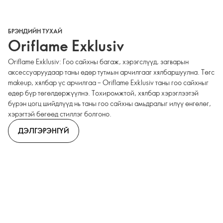
БРЭНДИЙН ТУХАЙ
Oriflame Exklusiv
Oriflame Exklusiv: Гоо сайхны багаж, хэрэгслүүд, загварын
аксессуаруудаар таны өдөр тутмын арчилгааг хялбаршуулна. Төгс
makeup, хялбар үс арчилгаа – Oriflame Exklusiv таны гоо сайхныг
өдөр бүр төгөлдөржүүлнэ. Тохиромжтой, хялбар хэрэглээтэй
бүрэн цогц шийдлүүд нь таны гоо сайхны амьдралыг илүү өнгөлөг,
хэрэгтэй бөгөөд стиллэг болгоно.
ДЭЛГЭРЭНГҮЙ