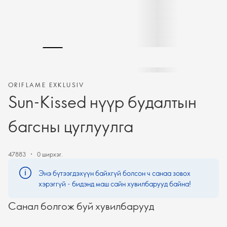
ORIFLAME EXKLUSIV
Sun-Kissed нүүр будалтын
багсны цуглуулга
47883
0 ширхэг.
Энэ бүтээгдэхүүн байхгүй болсон ч санаа зовох
хэрэггүй - бидэнд маш сайн хувилбарууд байна!
Санал болгож буй хувилбарууд