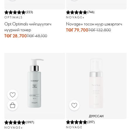
(
223
)
(
746
)
OPTIMALS
NOVAGE+
Opt Optimals чийгшүүлэгч
Novage+ тосон нүүр цэвэрлэгч
нүүрний тонер
ТӨГ 79,700
ТӨГ 132,800
ТӨГ 28,700
ТӨГ 48,100
ДУУССАН
(
297
)
(
1997
)
NOVAGE
NOVAGE+