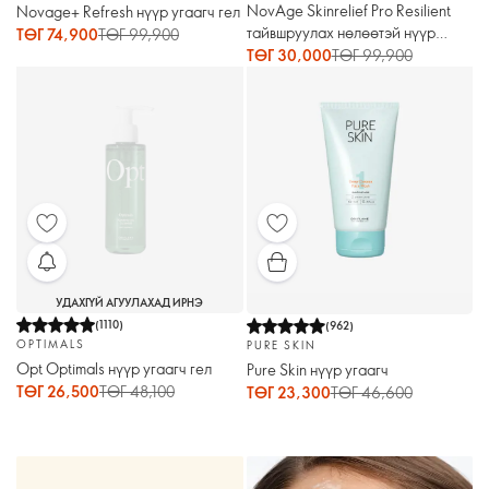
NovAge Skinrelief Pro Resilient
Novage+ Refresh нүүр угаагч гел
тайвшруулах нөлөөтэй нүүр
ТӨГ 74,900
ТӨГ 99,900
цэвэрлэгч хөөс
ТӨГ 30,000
ТӨГ 99,900
УДАХГҮЙ АГУУЛАХАД ИРНЭ
(
1110
)
(
962
)
OPTIMALS
PURE SKIN
Opt Optimals нүүр угаагч гел
Pure Skin нүүр угаагч
ТӨГ 26,500
ТӨГ 48,100
ТӨГ 23,300
ТӨГ 46,600