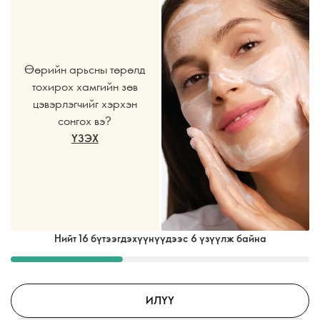
Өөрийн арьсны төрөлд
тохирох хамгийн зөв
цэвэрлэгчийг хэрхэн
сонгох вэ?
ҮЗЭХ
Нийт 16 бүтээгдэхүүнүүдээс 6 үзүүлж байна
ИЛҮҮ