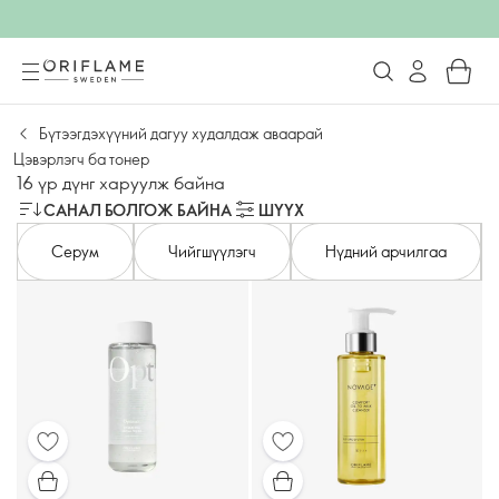
Бүтээгдэхүүний дагуу худалдаж аваарай
Цэвэрлэгч ба тонер
16 үр дүнг харуулж байна
САНАЛ БОЛГОЖ БАЙНА
ШҮҮХ
Серум
Чийгшүүлэгч
Нүдний арчилгаа