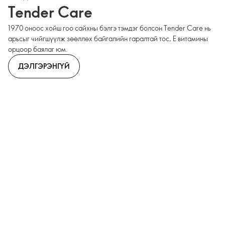
Tender Care
1970 оноос хойш гоо сайхны бэлгэ тэмдэг болсон Tender Care нь
арьсыг чийгшүүлж зөөллөх байгалийн гаралтай тос, Е витамины
орцоор баялаг юм.
ДЭЛГЭРЭНГҮЙ