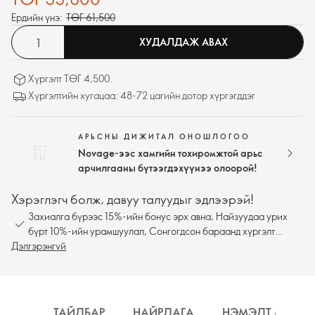
Ердийн үнэ:
ТӨГ 61,500
ХУДАЛДАЖ АВАХ
Хүргэлт ТӨГ 4,500.
Хүргэлтийн хугацаа: 48-72 цагийн дотор хүргэгддэг
АРЬСНЫ ДИЖИТАЛ ОНОШЛОГОО
Novage-ээс хамгийн тохиромжтой арьс
арчилгааны бүтээгдэхүүнээ олоорой!
Хэрэглэгч болж, давуу талуудыг эдлээрэй!
Захиалга бүрээс 15%-ийн бонус эрх авна, Найзуудаа урих
бүрт 10%-ийн урамшуулал, Сонгогдсон бараанд хүргэлт
Дэлгэрэнгүй
үнэгүй
ТАЙЛБАР
НАЙРЛАГА
НЭМЭЛТ МЭДЭ