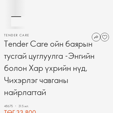
TENDER CARE
Tender Care ойн баярын
тусгай цуглуулга -Энгийн
болон Хар үхрийн нүд,
Чихэрлэг чавганы
найрлагтай
48675
31.5 мл.
ТӨГ 33,800