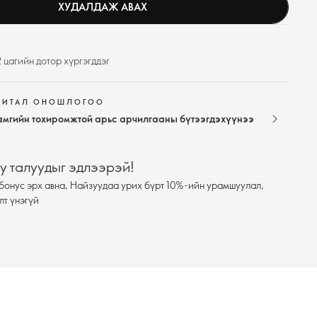
ХУДАЛДАЖ АВАХ
 цагийн дотор хүргэгддэг
ЖИТАЛ ОНОШЛОГОО
амгийн тохиромжтой арьс арчилгааны бүтээгдэхүүнээ
у талуудыг эдлээрэй!
бонус эрх авна, Найзуудаа урих бүрт 10%-ийн урамшуулал,
лт үнэгүй