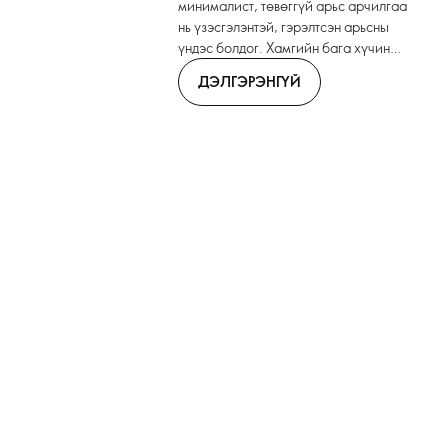
минималист, төвөггүй арьс арчилгаа
нь үзэсгэлэнтэй, гэрэлтсэн арьсны
үндэс болдог. Хамгийн бага хүчин
чармайлтаар хамгийн өндөр үр дүн
ДЭЛГЭРЭНГҮЙ
– таны амьдралын хамгийн сайхан
арьсны төлөө.