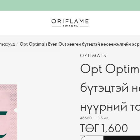
гварууд
/
Opt Optimals Even Out хөнгөн бүтэцтэй нөсөөжилтийн эср
OPTIMALS
Opt Optima
бүтэцтэй 
нүүрний то
48660
1.5 мл.
ТӨГ 1,600