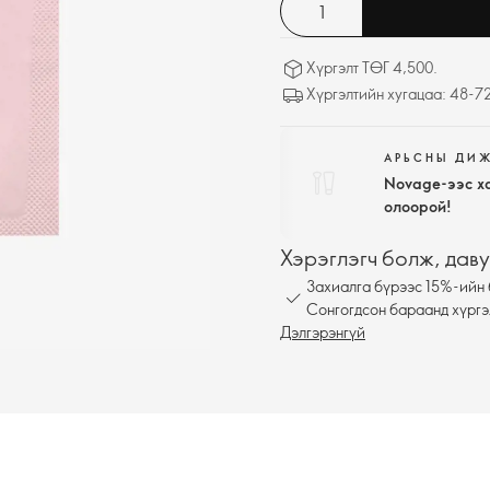
Хүргэлт ТӨГ 4,500.
Хүргэлтийн хугацаа: 48-72
АРЬСНЫ ДИ
Novage-ээс х
олоорой!
Хэрэглэгч болж, даву
Захиалга бүрээс 15%-ийн 
Сонгогдсон бараанд хүргэ
Дэлгэрэнгүй