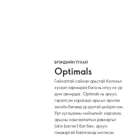
БРЭНДИЙН ТУХАЙ
Optimals
Гайхалтай сайхан арьстай болохыг
хүсвэл заримдаа бага нь илүү их үр
дүнг авчирдаг. Optimals нь эрүүл,
гэрэлтсэн харагдах арьсыг арчлах
энгийн бөгөөд үр дүнтэй шийдэл юм.
Урт хугацааны чийгшлийг хадгалах,
арьсны хамгаалалтын давхаргыг
(skin barrier) бат бөх, эрүүл,
тэнцвэртэй байлгахад чиглэсэн