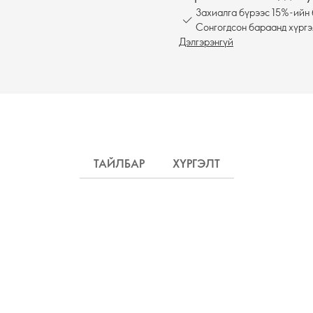
Захиалга бүрээс 15%-ийн 
Сонгогдсон бараанд хүргэ
Дэлгэрэнгүй
ТАЙЛБАР
ХҮРГЭЛТ