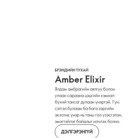
БРЭНДИЙН ТУХАЙ
Amber Elixir
Ялдам амбрагийн аялгуу болон
улаан сараана цэцгийн хэмнэл
бүхий тансаг дулаан үнэртэй. Гүн,
сэтгэл булаам ба бага зэргийн
экзотик үнэр нь таны гоо үзэсгэлэн,
эмэгтэйлэг байдлыг илчлэх болно.
ДЭЛГЭРЭНГҮЙ