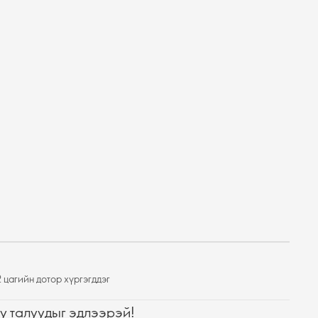
 цагийн дотор хүргэгддэг
у талуудыг эдлээрэй!