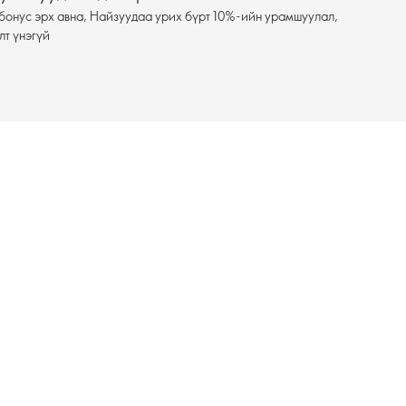
бонус эрх авна, Найзуудаа урих бүрт 10%-ийн урамшуулал,
лт үнэгүй