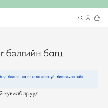
ir бэлгийн багц
хгүй болсон ч санаа зовох хэрэггүй - бидэнд маш сайн
й хувилбарууд