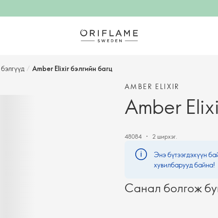
 бэлгүүд
/
Amber Elixir бэлгийн багц
AMBER ELIXIR
Amber Elix
48084
2 ширхэг.
Энэ бүтээгдэхүүн бай
хувилбарууд байна!
Санал болгож бу