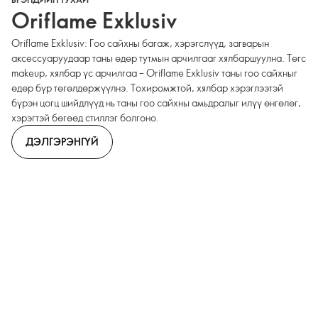
Oriflame Exklusiv
Oriflame Exklusiv: Гоо сайхны багаж, хэрэгслүүд, загварын
аксессуаруудаар таны өдөр тутмын арчилгааг хялбаршуулна. Төгс
makeup, хялбар үс арчилгаа – Oriflame Exklusiv таны гоо сайхныг
өдөр бүр төгөлдөржүүлнэ. Тохиромжтой, хялбар хэрэглээтэй
бүрэн цогц шийдлүүд нь таны гоо сайхны амьдралыг илүү өнгөлөг,
хэрэгтэй бөгөөд стиллэг болгоно.
ДЭЛГЭРЭНГҮЙ