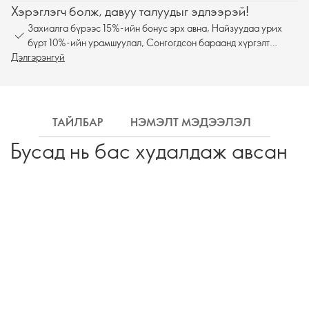
Хэрэглэгч болж, давуу талуудыг эдлээрэй!
Захиалга бүрээс 15%-ийн бонус эрх авна, Найзуудаа урих
бүрт 10%-ийн урамшуулал, Сонгогдсон бараанд хүргэлт
Дэлгэрэнгүй
үнэгүй
ТАЙЛБАР
НЭМЭЛТ МЭДЭЭЛЭЛ
ХҮРГ
Бусад нь бас худалдаж авсан