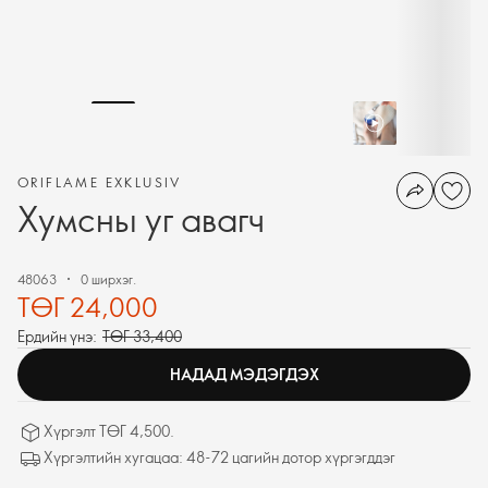
ORIFLAME EXKLUSIV
Хумсны уг авагч
48063
0 ширхэг.
ТӨГ 24,000
Ердийн үнэ:
ТӨГ 33,400
НАДАД МЭДЭГДЭХ
Хүргэлт ТӨГ 4,500.
Хүргэлтийн хугацаа: 48-72 цагийн дотор хүргэгддэг