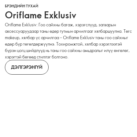
БРЭНДИЙН ТУХАЙ
Oriflame Exklusiv
Oriflame Exklusiv: Гоо сайхны багаж, хэрэгслүүд, загварын
аксессуаруудаар таны өдөр тутмын арчилгааг хялбаршуулна. Төгс
makeup, хялбар үс арчилгаа – Oriflame Exklusiv таны гоо сайхныг
өдөр бүр төгөлдөржүүлнэ. Тохиромжтой, хялбар хэрэглээтэй
бүрэн цогц шийдлүүд нь таны гоо сайхны амьдралыг илүү өнгөлөг,
хэрэгтэй бөгөөд стиллэг болгоно.
ДЭЛГЭРЭНГҮЙ