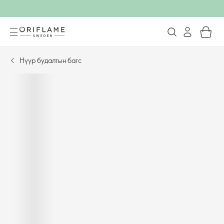
Нүүр будалтын багс