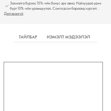
Захиалга бүрээс 15%-ийн бонус эрх авна, Найзуудаа урих
бүрт 10%-ийн урамшуулал, Сонгогдсон бараанд хүргэлт
Дэлгэрэнгүй
үнэгүй
ТАЙЛБАР
НЭМЭЛТ МЭДЭЭЛЭЛ
ХҮРГ