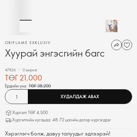
ORIFLAME EXKLUSIV
Хуурай энгэсгийн багс
47826
0 ширхэг.
ТӨГ 21,000
Ердийн үнэ:
ТӨГ 38,200
ХУДАЛДАЖ АВАХ
Хүргэлт ТӨГ 4,500.
Хүргэлтийн хугацаа: 48-72 цагийн дотор хүргэгддэг
Хэрэглэгч болж, давуу талуудыг эдлээрэй!