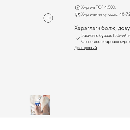
Хүргэлт ТӨГ 4,500.
Хүргэлтийн хугацаа: 48-72
Хэрэглэгч болж, даву
Захиалга бүрээс 15%-ийн 
Сонгогдсон бараанд хүргэ
Дэлгэрэнгүй