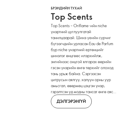
БРЭНДИЙН ТУХАЙ
Top Scents
Top Scents – Oriflame-ийн niche
үнэртний цуглуулгатай
танилцаарай. Шинэ үеийн сүрчиг
бүтээгчдийн урласан Eau de Parfum
бүр niche үнэртний ертөнцийг
шинэлэг өнцгөөс илэрхийлж,
энгийнээс онцгой ялгарах өөрийн
гэсэн үнэрийн өнгө төрхийг олоход
тань урьж байна. Сэргээсэн
цитрусын аялгуу, халуун орны уур
амьсгал, өвөрмөц цэцгэн үнэр,
гэрэлтсэн уд модны тансаг өнгө аяс
гээд бүтээл бүр өөрийн гэсэн
ДЭЛГЭРЭНГҮЙ
өвөрмөц зан чанартай. Цуглуулгыг
бүрэн судалж, өөрийн үнэртний
цуглуулгаа бүрдүүлээд, яагаад Top
Scents-ийн ганцхан үнэртэн хэзээ ч
хангалтгүй байдаг ба хослуулан