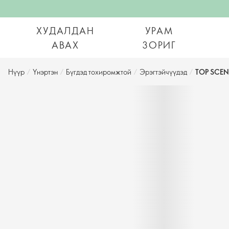
ХУДАЛДАН
УРАМ
АВАХ
ЗОРИГ
Нүүр
/
Үнэртэн
/
Бүгдэд тохиромжтой
/
Эрэгтэйчүүдэд
/
TOP SCE