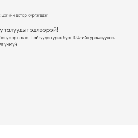
 цагийн дотор хүргэгддэг
у талуудыг эдлээрэй!
бонус эрх авна, Найзуудаа урих бүрт 10%-ийн урамшуулал,
лт үнэгүй