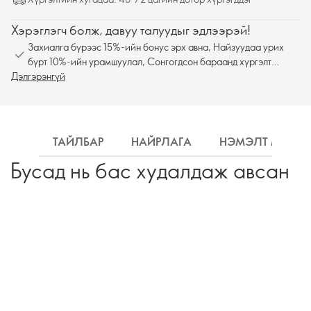
Хэрэглэгч болж, давуу талуудыг эдлээрэй!
Захиалга бүрээс 15%-ийн бонус эрх авна, Найзуудаа урих
бүрт 10%-ийн урамшуулал, Сонгогдсон бараанд хүргэлт
Дэлгэрэнгүй
үнэгүй
ТАЙЛБАР
НАЙРЛАГА
НЭМЭЛТ МЭДЭ
Бусад нь бас худалдаж авсан