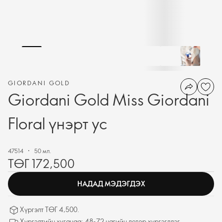
GIORDANI GOLD
Giordani Gold Miss Giordani
Floral үнэрт ус
47514
50 мл.
ТӨГ 172,500
НАДАД МЭДЭГДЭХ
Хүргэлт ТӨГ 4,500.
Хүргэлтийн хугацаа: 48-72 цагийн дотор хүргэгддэг