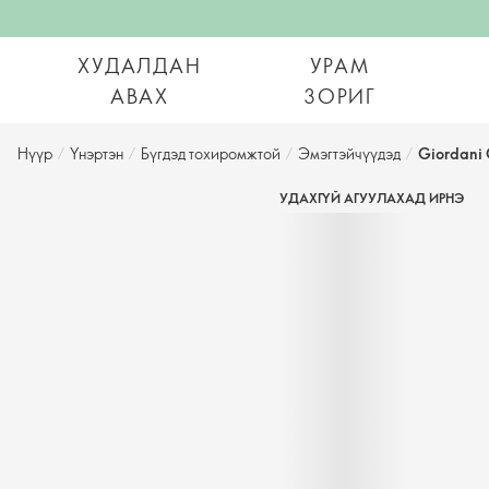
ХУДАЛДАН
УРАМ
АВАХ
ЗОРИГ
Нүүр
/
Үнэртэн
/
Бүгдэд тохиромжтой
/
Эмэгтэйчүүдэд
/
Giordani 
УДАХГҮЙ АГУУЛАХАД ИРНЭ