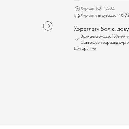
Хүргэлт ТӨГ 4,500.
Хүргэлтийн хугацаа: 48-72
Хэрэглэгч болж, даву
Захиалга бүрээс 15%-ийн 
Сонгогдсон бараанд хүргэ
Дэлгэрэнгүй