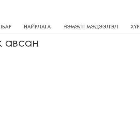
ЛБАР
НАЙРЛАГА
НЭМЭЛТ МЭДЭЭЛЭЛ
ХҮР
ж авсан