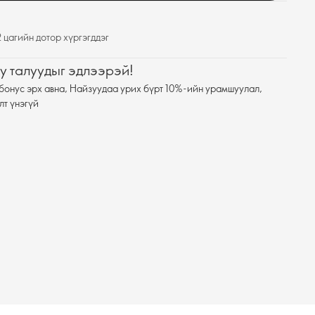
 цагийн дотор хүргэгддэг
у талуудыг эдлээрэй!
бонус эрх авна, Найзуудаа урих бүрт 10%-ийн урамшуулал,
лт үнэгүй