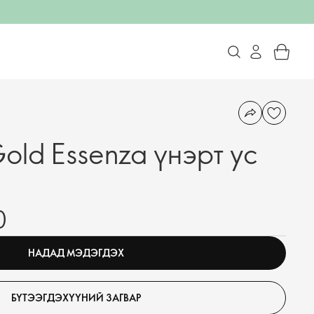
old Essenza үнэрт ус
0
НАДАД МЭДЭГДЭХ
БҮТЭЭГДЭХҮҮНИЙ ЗАГВАР