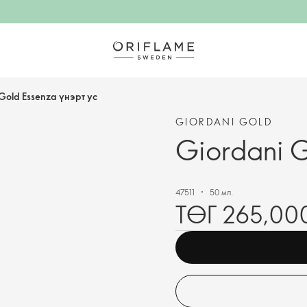
Gold Essenza үнэрт ус
GIORDANI GOLD
Giordani G
47511
50 мл.
ТӨГ 265,00