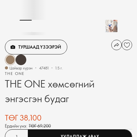
ТУРШААД ҮЗЭЭРЭЙ
Цайвар хүрэн
47481
1.5 г.
THE ONE
THE ONE хөмсөгний
энгэсгэн будаг
ТӨГ 38,100
Ердийн үнэ:
ТӨГ 69,200
ХУДАЛДАЖ АВАХ