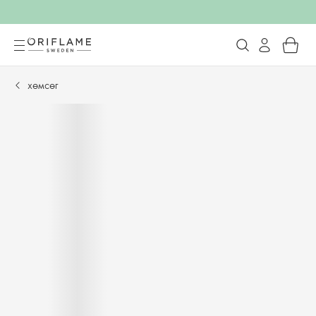
хөмсөг