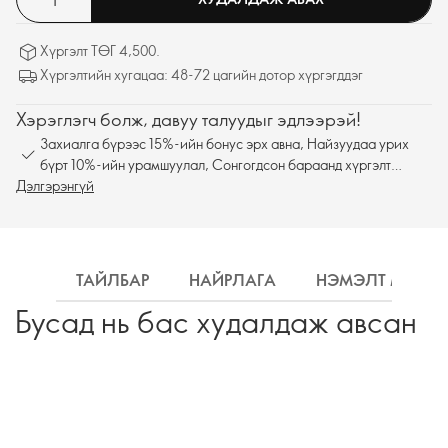
Хүргэлт ТӨГ 4,500.
Хүргэлтийн хугацаа: 48-72 цагийн дотор хүргэгддэг
Хэрэглэгч болж, давуу талуудыг эдлээрэй!
Захиалга бүрээс 15%-ийн бонус эрх авна, Найзуудаа урих
бүрт 10%-ийн урамшуулал, Сонгогдсон бараанд хүргэлт
Дэлгэрэнгүй
үнэгүй
ТАЙЛБАР
НАЙРЛАГА
НЭМЭЛТ МЭДЭ
Бусад нь бас худалдаж авсан