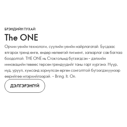
БРЭНДИЙН ТУХАЙ
The ONE
Орчин үеийн технологи, сүүлийн үеийн найрлагатай. Бусдаас
ялгарах тренд өнгө, өндөр нөлөөтэй пигмент, загварлаг сав баглаа
боодолтой. THE ONE нь Стокгольмд бүтээгдсэн – дэлхийн
инновацийн төвөөс төрсөн трендүүдийг таны гарт хүргэнэ. Нүүр,
нүд, уруул, хумсанд зориулсан өргөн сонголттой бүтээгдэхүүнээр
өөрийгөө илэрхийлээрэй. – Bring. It. On.
ДЭЛГЭРЭНГҮЙ