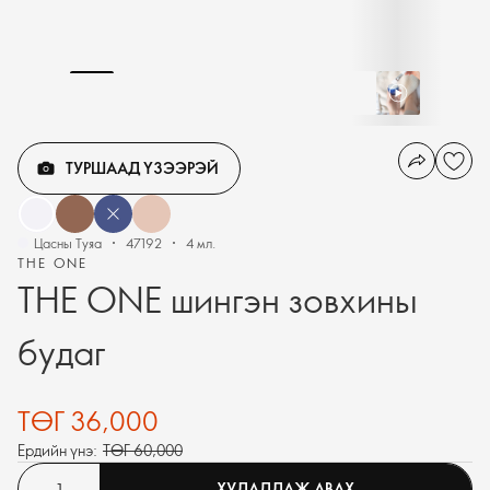
ТУРШААД ҮЗЭЭРЭЙ
Цасны Туяа
47192
4 мл.
THE ONE
THE ONE шингэн зовхины
будаг
ТӨГ 36,000
Ердийн үнэ:
ТӨГ 60,000
ХУДАЛДАЖ АВАХ