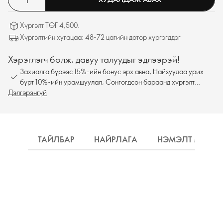
Хүргэлт ТӨГ 4,500.
Хүргэлтийн хугацаа: 48-72 цагийн дотор хүргэгддэг
Хэрэглэгч болж, давуу талуудыг эдлээрэй!
Захиалга бүрээс 15%-ийн бонус эрх авна, Найзуудаа урих
бүрт 10%-ийн урамшуулал, Сонгогдсон бараанд хүргэлт
Дэлгэрэнгүй
үнэгүй
ТАЙЛБАР
НАЙРЛАГА
НЭМЭЛТ МЭДЭ