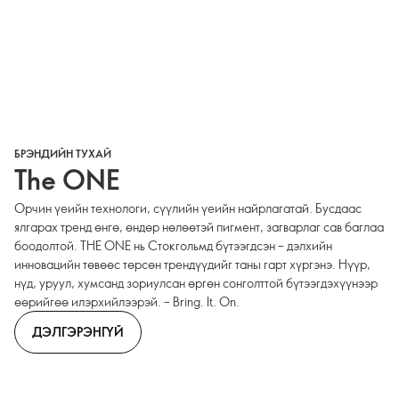
БРЭНДИЙН ТУХАЙ
The ONE
Орчин үеийн технологи, сүүлийн үеийн найрлагатай. Бусдаас
ялгарах тренд өнгө, өндөр нөлөөтэй пигмент, загварлаг сав баглаа
боодолтой. THE ONE нь Стокгольмд бүтээгдсэн – дэлхийн
инновацийн төвөөс төрсөн трендүүдийг таны гарт хүргэнэ. Нүүр,
нүд, уруул, хумсанд зориулсан өргөн сонголттой бүтээгдэхүүнээр
өөрийгөө илэрхийлээрэй. – Bring. It. On.
ДЭЛГЭРЭНГҮЙ