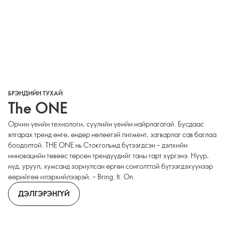
БРЭНДИЙН ТУХАЙ
The ONE
Орчин үеийн технологи, сүүлийн үеийн найрлагатай. Бусдаас
ялгарах тренд өнгө, өндөр нөлөөтэй пигмент, загварлаг сав баглаа
боодолтой. THE ONE нь Стокгольмд бүтээгдсэн – дэлхийн
инновацийн төвөөс төрсөн трендүүдийг таны гарт хүргэнэ. Нүүр,
нүд, уруул, хумсанд зориулсан өргөн сонголттой бүтээгдэхүүнээр
өөрийгөө илэрхийлээрэй. – Bring. It. On.
ДЭЛГЭРЭНГҮЙ