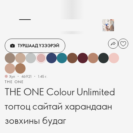
ТУРШААД ҮЗЭЭРЭЙ
Хул
46921
1.45 г.
THE ONE
THE ONE Colour Unlimited
тогтоц сайтай харандаан
зовхины будаг