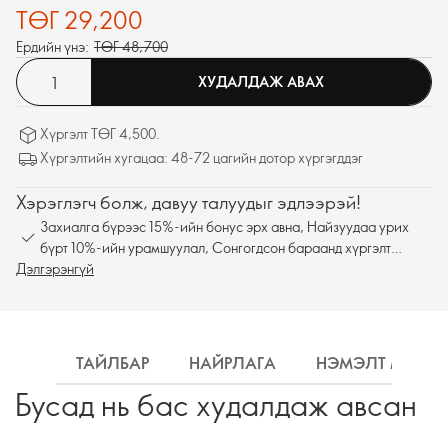
ТӨГ 29,200
Ердийн үнэ:
ТӨГ 48,700
ХУДАЛДАЖ АВАХ
Хүргэлт ТӨГ 4,500.
Хүргэлтийн хугацаа: 48-72 цагийн дотор хүргэгддэг
Хэрэглэгч болж, давуу талуудыг эдлээрэй!
Захиалга бүрээс 15%-ийн бонус эрх авна, Найзуудаа урих
бүрт 10%-ийн урамшуулал, Сонгогдсон бараанд хүргэлт
Дэлгэрэнгүй
үнэгүй
ТАЙЛБАР
НАЙРЛАГА
НЭМЭЛТ МЭДЭ
Бусад нь бас худалдаж авсан