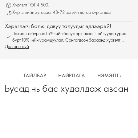
Хүргэлт ТӨГ 4,500.
Хүргэлтийн хугацаа: 48-72 цагийн дотор хүргэгддэг
Хэрэглэгч болж, давуу талуудыг эдлээрэй!
Захиалга бүрээс 15%-ийн бонус эрх авна, Найзуудаа урих
бүрт 10%-ийн урамшуулал, Сонгогдсон бараанд хүргэлт
Дэлгэрэнгүй
үнэгүй
ТАЙЛБАР
НАЙРЛАГА
НЭМЭЛТ МЭДЭ
Бусад нь бас худалдаж авсан