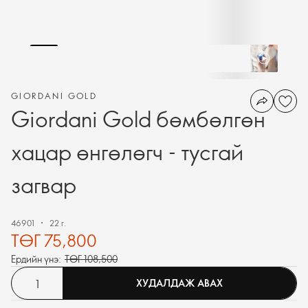
GIORDANI GOLD
Giordani Gold бөмбөлгөн
хацар өнгөлөгч - тусгай
загвар
46901
22 г.
ТӨГ 75,800
Ердийн үнэ:
ТӨГ 108,500
ХУДАЛДАЖ АВАХ