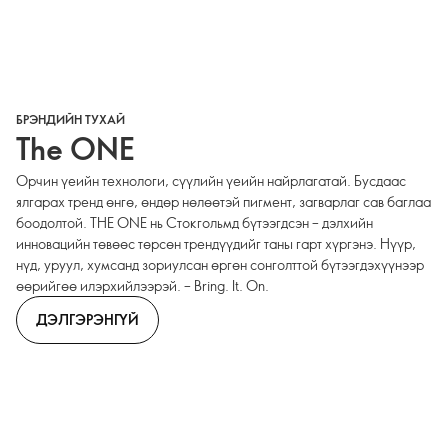
БРЭНДИЙН ТУХАЙ
The ONE
Орчин үеийн технологи, сүүлийн үеийн найрлагатай. Бусдаас
ялгарах тренд өнгө, өндөр нөлөөтэй пигмент, загварлаг сав баглаа
боодолтой. THE ONE нь Стокгольмд бүтээгдсэн – дэлхийн
инновацийн төвөөс төрсөн трендүүдийг таны гарт хүргэнэ. Нүүр,
нүд, уруул, хумсанд зориулсан өргөн сонголттой бүтээгдэхүүнээр
өөрийгөө илэрхийлээрэй. – Bring. It. On.
ДЭЛГЭРЭНГҮЙ