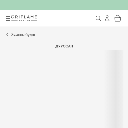
Хумсны будаг
ДУУССАН