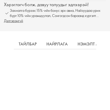
Хэрэглэгч болж, давуу талуудыг эдлээрэй!
Захиалга бүрээс 15%-ийн бонус эрх авна, Найзуудаа урих
бүрт 10%-ийн урамшуулал, Сонгогдсон бараанд хүргэлт
Дэлгэрэнгүй
үнэгүй
ТАЙЛБАР
НАЙРЛАГА
НЭМЭЛТ МЭДЭ