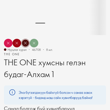
Нууцлаг хүрэл
46708
8 мл.
THE ONE
THE ONE хумсны гелэн
будаг-Алхам 1
Энэ бүтээгдэхүүн байхгүй болсон ч санаа зовох
хэрэггүй - бидэнд маш сайн хувилбарууд байна!
Санал болгож буй хувилбарууд