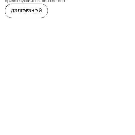
арчлах бүхнийг нэг дор хангана.
ДЭЛГЭРЭНГҮЙ