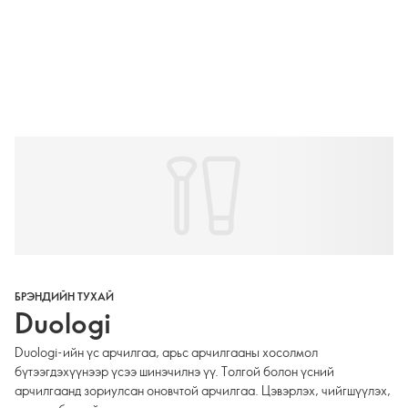
БРЭНДИЙН ТУХАЙ
Duologi
Duologi-ийн үс арчилгаа, арьс арчилгааны хосолмол
бүтээгдэхүүнээр үсээ шинэчилнэ үү. Толгой болон үсний
арчилгаанд зориулсан оновчтой арчилгаа. Цэвэрлэх, чийгшүүлэх,