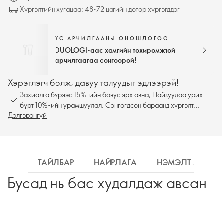
Хүргэлтийн хугацаа: 48-72 цагийн дотор хүргэгддэг
ҮС АРЧИЛГААНЫ ОНОШЛОГОО
DUOLOGI-аас хамгийн тохиромжтой
арчилгаагаа сонгоорой!
Хэрэглэгч болж, давуу талуудыг эдлээрэй!
Захиалга бүрээс 15%-ийн бонус эрх авна, Найзуудаа урих
бүрт 10%-ийн урамшуулал, Сонгогдсон бараанд хүргэлт
Дэлгэрэнгүй
үнэгүй
ТАЙЛБАР
НАЙРЛАГА
НЭМЭЛТ МЭДЭ
Бусад нь бас худалдаж авсан