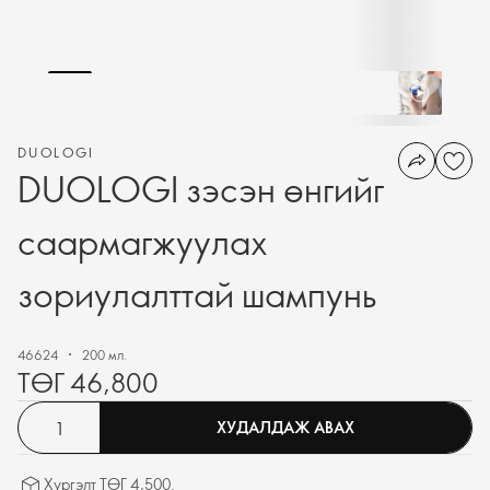
DUOLOGI
DUOLOGI зэсэн өнгийг
саармагжуулах
зориулалттай шампунь
46624
200 мл.
ТӨГ 46,800
ХУДАЛДАЖ АВАХ
Хүргэлт ТӨГ 4,500.