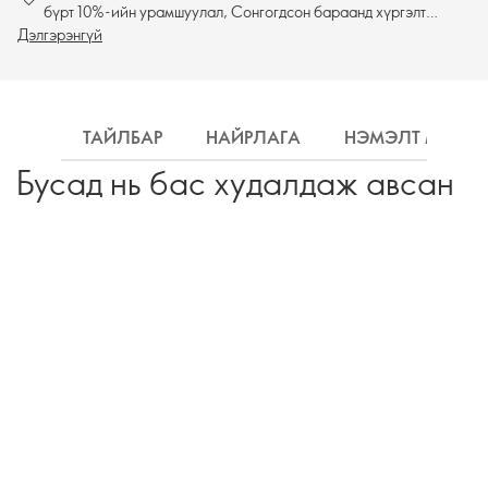
бүрт 10%-ийн урамшуулал, Сонгогдсон бараанд хүргэлт
Дэлгэрэнгүй
үнэгүй
ТАЙЛБАР
НАЙРЛАГА
НЭМЭЛТ МЭДЭ
Бусад нь бас худалдаж авсан