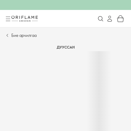
Бие арчилгаа
ДУУССАН