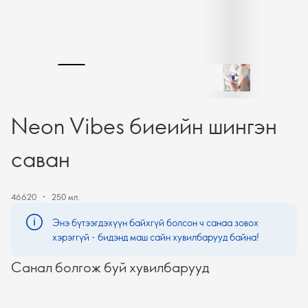
Neon Vibes биеийн шингэн
саван
46620
250 мл.
Энэ бүтээгдэхүүн байхгүй болсон ч санаа зовох
хэрэггүй - бидэнд маш сайн хувилбарууд байна!
Санал болгож буй хувилбарууд