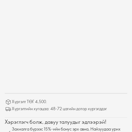
Хүргэлт ТӨГ 4,500.
Хүргэлтийн хугацаа: 48-72 цагийн дотор хүргэгддэг
Хэрэглэгч болж, давуу талуудыг эдлээрэй!
Захиалга бүрээс 15%-ийн бонус эрх авна, Найзуудаа урих