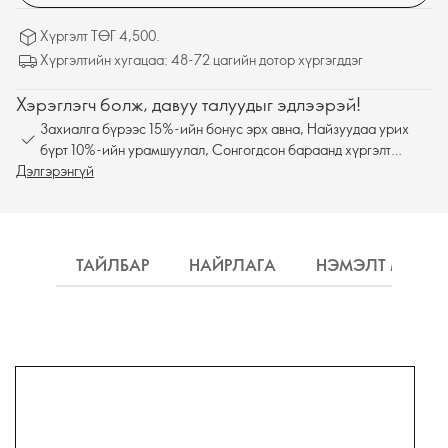
Хүргэлт ТӨГ 4,500.
Хүргэлтийн хугацаа: 48-72 цагийн дотор хүргэгддэг
Хэрэглэгч болж, давуу талуудыг эдлээрэй!
Захиалга бүрээс 15%-ийн бонус эрх авна, Найзуудаа урих
бүрт 10%-ийн урамшуулал, Сонгогдсон бараанд хүргэлт
Дэлгэрэнгүй
үнэгүй
ТАЙЛБАР
НАЙРЛАГА
НЭМЭЛТ МЭДЭ