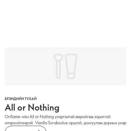
БРЭНДИЙН ТУХАЙ
All or Nothing
Oriflame-ийн All or Nothing үнэртэнтэй өөрийгөө зоригтой
илэрхийлээрэй. Vanilla Surabsolue орцтой, донтуулам дорнын үнэр