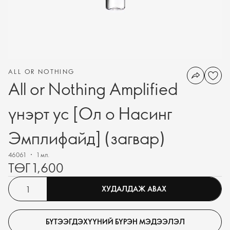
ALL OR NOTHING
All or Nothing Amplified
үнэрт ус [Ол о Насинг
Эмплифайд] (загвар)
46061
1 мл.
ТӨГ 1,600
ХУДАЛДАЖ АВАХ
БҮТЭЭГДЭХҮҮНИЙ БҮРЭН МЭДЭЭЛЭЛ