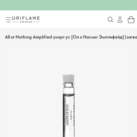
All or Nothing Amplified үнэрт ус [Ол о Насинг Эмплифайд] (загв