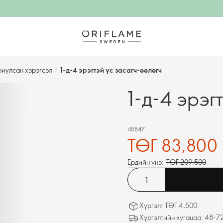
риулсан хэрэгсэл
/
1-д-4 эрэгтэй үс засагч-өөлөгч
1-д-4 эрэг
45847
ТӨГ 83,800
Ердийн үнэ:
ТӨГ 209,500
Хүргэлт ТӨГ 4,500.
Хүргэлтийн хугацаа: 48-72