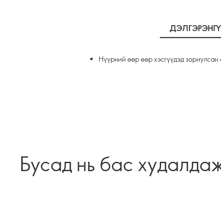
ДЭЛГЭРЭНГ
Нүүрний өөр өөр хэсгүүдэд зориулсан 
Бусад нь бас худалда