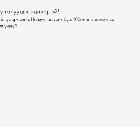
у талуудыг эдлээрэй!
бонус эрх авна, Найзуудаа урих бүрт 10%-ийн урамшуулал,
лт үнэгүй