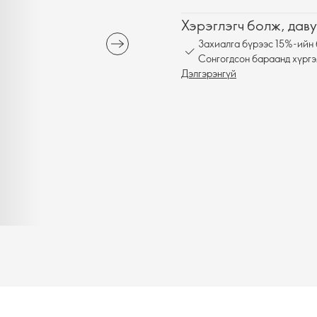
Хэрэглэгч болж, даву
Захиалга бүрээс 15%-ийн 
Сонгогдсон бараанд хүргэ
Дэлгэрэнгүй