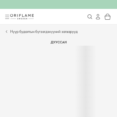
Нүүр будалтын бүтээгдэхүүний загварууд
ДУУССАН