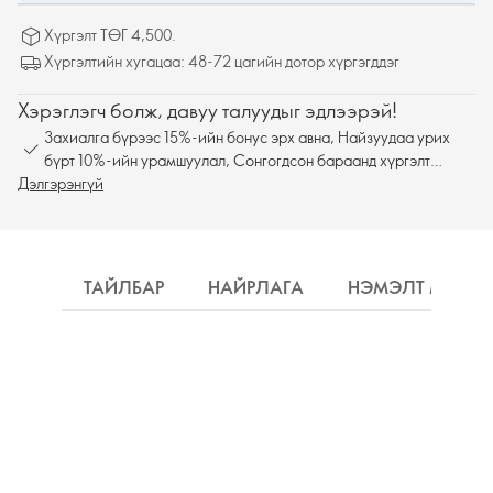
Хүргэлт ТӨГ 4,500.
Хүргэлтийн хугацаа: 48-72 цагийн дотор хүргэгддэг
Хэрэглэгч болж, давуу талуудыг эдлээрэй!
Захиалга бүрээс 15%-ийн бонус эрх авна, Найзуудаа урих
бүрт 10%-ийн урамшуулал, Сонгогдсон бараанд хүргэлт
Дэлгэрэнгүй
үнэгүй
ТАЙЛБАР
НАЙРЛАГА
НЭМЭЛТ МЭДЭ