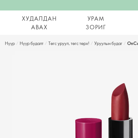
ХУДАЛДАН
УРАМ
АВАХ
ЗОРИГ
Нүүр
/
Нүүр будалт
/
Төгс уруул, төгс төрх!
/
Уруулын будаг
/
OnCo