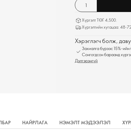
Хүргэлт ТӨГ 4,500.
Хүргэлтийн хугацаа: 48-72
Хэрэглэгч болж, даву
Захиалга бүрээс 15%-ийн 
Сонгогдсон бараанд хүргэ
Дэлгэрэнгүй
ЛБАР
НАЙРЛАГА
НЭМЭЛТ МЭДЭЭЛЭЛ
ХҮР