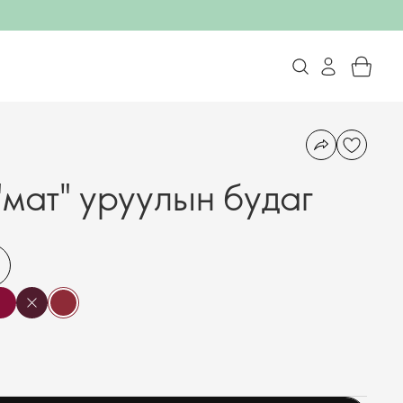
"мат" уруулын будаг