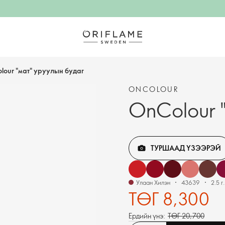
lour "мат" уруулын будаг
ONCOLOUR
OnColour 
ТУРШААД ҮЗЭЭРЭЙ
Улаан Хилэн
43639
2.5 г.
ТӨГ 8,300
Ердийн үнэ:
ТӨГ 20,700