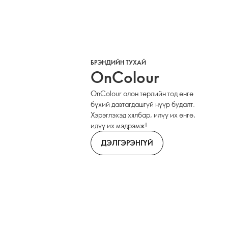
БРЭНДИЙН ТУХАЙ
OnColour
OnColour олон төрлийн тод өнгө
бүхий давтагдашгүй нүүр будалт.
Хэрэглэхэд хялбар, илүү их өнгө,
идүү их мэдрэмж!
ДЭЛГЭРЭНГҮЙ