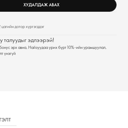
ХУДАЛДАЖ АВАХ
 цагийн дотор хүргэгддэг
у талуудыг эдлээрэй!
бонус эрх авна, Найзуудаа урих бүрт 10%-ийн урамшуулал,
лт үнэгүй
ГЭЛТ