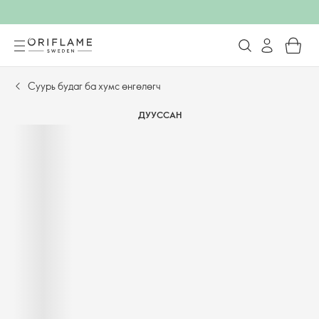
Суурь будаг ба хумс өнгөлөгч
ДУУССАН