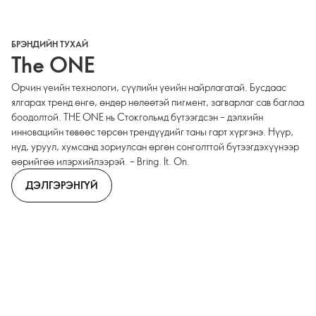
БРЭНДИЙН ТУХАЙ
The ONE
Орчин үеийн технологи, сүүлийн үеийн найрлагатай. Бусдаас
ялгарах тренд өнгө, өндөр нөлөөтэй пигмент, загварлаг сав баглаа
боодолтой. THE ONE нь Стокгольмд бүтээгдсэн – дэлхийн
инновацийн төвөөс төрсөн трендүүдийг таны гарт хүргэнэ. Нүүр,
нүд, уруул, хумсанд зориулсан өргөн сонголттой бүтээгдэхүүнээр
өөрийгөө илэрхийлээрэй. – Bring. It. On.
ДЭЛГЭРЭНГҮЙ