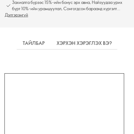
Захиалга бүрээс 15%-ийн бонус эрх авна, Найзуудаа урих
бүрт 10%-ийн урамшуулал, Сонгогдсон бараанд хүргэлт
Дэлгэрэнгүй
үнэгүй
ТАЙЛБАР
ХЭРХЭН ХЭРЭГЛЭХ ВЭ?
НАЙ