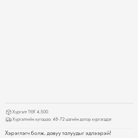
Хүргэлт ТӨГ 4,500.
Хүргэлтийн хугацаа: 48-72 цагийн дотор хүргэгддэг
Хэрэглэгч болж, давуу талуудыг эдлээрэй!