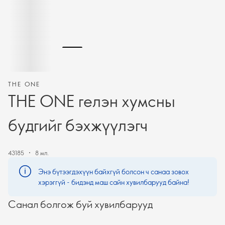
THE ONE
THE ONE гелэн хумсны
будгийг бэхжүүлэгч
43185
8 мл.
Энэ бүтээгдэхүүн байхгүй болсон ч санаа зовох
хэрэггүй - бидэнд маш сайн хувилбарууд байна!
Санал болгож буй хувилбарууд