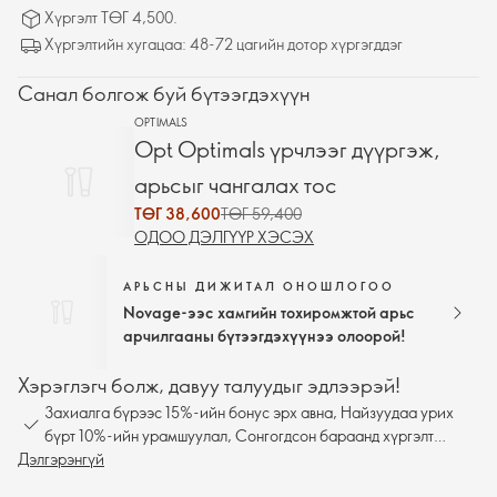
Хүргэлт ТӨГ 4,500.
Хүргэлтийн хугацаа: 48-72 цагийн дотор хүргэгддэг
Санал болгож буй бүтээгдэхүүн
OPTIMALS
Opt Optimals үрчлээг дүүргэж,
арьсыг чангалах тос
ТӨГ 38,600
ТӨГ 59,400
ОДОО ДЭЛГҮҮР ХЭСЭХ
АРЬСНЫ ДИЖИТАЛ ОНОШЛОГОО
Novage-ээс хамгийн тохиромжтой арьс
арчилгааны бүтээгдэхүүнээ олоорой!
Хэрэглэгч болж, давуу талуудыг эдлээрэй!
Захиалга бүрээс 15%-ийн бонус эрх авна, Найзуудаа урих
бүрт 10%-ийн урамшуулал, Сонгогдсон бараанд хүргэлт
Дэлгэрэнгүй
үнэгүй