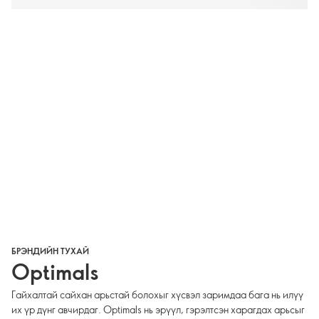
БРЭНДИЙН ТУХАЙ
Optimals
Гайхалтай сайхан арьстай болохыг хүсвэл заримдаа бага нь илүү
их үр дүнг авчирдаг. Optimals нь эрүүл, гэрэлтсэн харагдах арьсыг