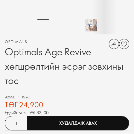
OPTIMALS
Optimals Age Revive
хөгшрөлтийн эсрэг зовхины
тос
42550
15 мл.
ТӨГ 24,900
Ердийн үнэ:
ТӨГ 83,100
ХУДАЛДАЖ АВАХ