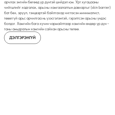
арчлах энгийн бөгөөд үр дүнтэй шийдэл юм. Урт хугацааны
чийгшлийг хадгалах, арьсны хамгаалалтын давхаргыг (skin barrier)
бат бөх, эрүүл, тэнцвэртэй байлгахад чиглэсэн минималист,
төвөггүй арьс арчилгаа нь үзэсгэлэнтэй, гэрэлтсэн арьсны үндэс
болдог. Хамгийн бага хүчин чармайлтаар хамгийн өндөр үр дүн –
таны амьдралын хамгийн сайхан арьсны төлөө.
ДЭЛГЭРЭНГҮЙ