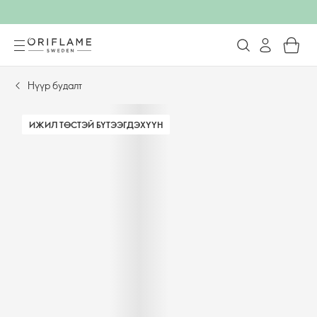
Нүүр будалт
ИЖИЛ ТӨСТЭЙ БҮТЭЭГДЭХҮҮН