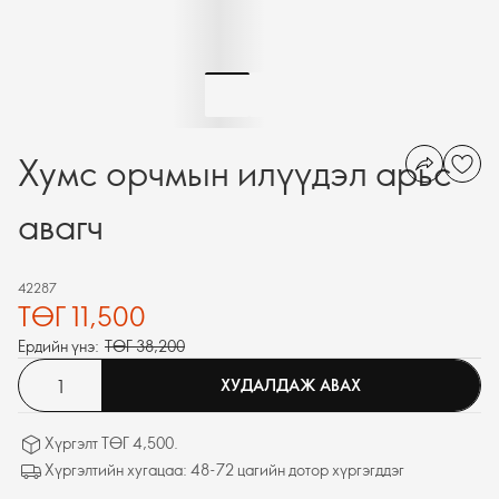
Хумс орчмын илүүдэл арьс
авагч
42287
ТӨГ 11,500
Ердийн үнэ:
ТӨГ 38,200
ХУДАЛДАЖ АВАХ
Хүргэлт ТӨГ 4,500.
Хүргэлтийн хугацаа: 48-72 цагийн дотор хүргэгддэг