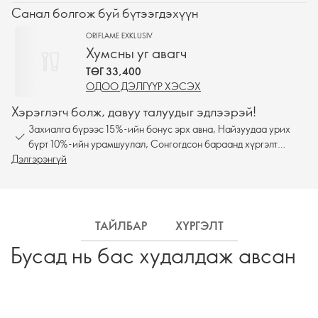
Санал болгож буй бүтээгдэхүүн
ORIFLAME EXKLUSIV
Хумсны уг авагч
ТӨГ 33,400
ОДОО ДЭЛГҮҮР ХЭСЭХ
Хэрэглэгч болж, давуу талуудыг эдлээрэй!
Захиалга бүрээс 15%-ийн бонус эрх авна, Найзуудаа урих
бүрт 10%-ийн урамшуулал, Сонгогдсон бараанд хүргэлт
Дэлгэрэнгүй
үнэгүй
ТАЙЛБАР
ХҮРГЭЛТ
Бусад нь бас худалдаж авсан