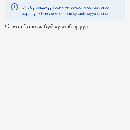
Энэ бүтээгдэхүүн байхгүй болсон ч санаа зовох
хэрэггүй - бидэнд маш сайн хувилбарууд байна!
Санал болгож буй хувилбарууд