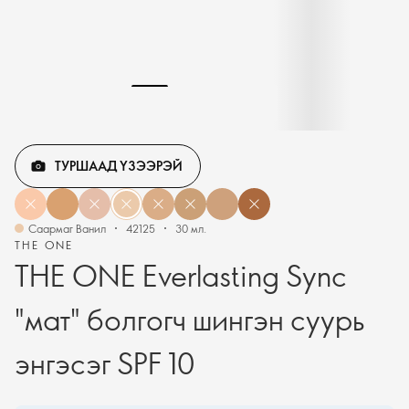
ТУРШААД ҮЗЭЭРЭЙ
Саармаг Ванил
42125
30 мл.
THE ONE
THE ONE Everlasting Sync
"мат" болгогч шингэн суурь
энгэсэг SPF 10