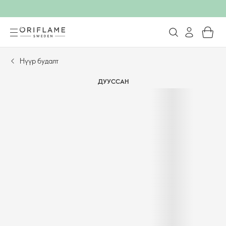
Нүүр будалт
ДУУССАН