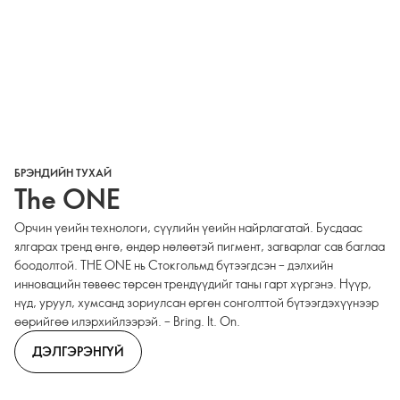
БРЭНДИЙН ТУХАЙ
The ONE
Орчин үеийн технологи, сүүлийн үеийн найрлагатай. Бусдаас
ялгарах тренд өнгө, өндөр нөлөөтэй пигмент, загварлаг сав баглаа
боодолтой. THE ONE нь Стокгольмд бүтээгдсэн – дэлхийн
инновацийн төвөөс төрсөн трендүүдийг таны гарт хүргэнэ. Нүүр,
нүд, уруул, хумсанд зориулсан өргөн сонголттой бүтээгдэхүүнээр
өөрийгөө илэрхийлээрэй. – Bring. It. On.
ДЭЛГЭРЭНГҮЙ