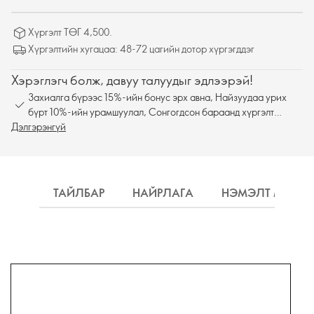
Хүргэлт ТӨГ 4,500.
Хүргэлтийн хугацаа: 48-72 цагийн дотор хүргэгддэг
Хэрэглэгч болж, давуу талуудыг эдлээрэй!
Захиалга бүрээс 15%-ийн бонус эрх авна, Найзуудаа урих
бүрт 10%-ийн урамшуулал, Сонгогдсон бараанд хүргэлт
Дэлгэрэнгүй
үнэгүй
ТАЙЛБАР
НАЙРЛАГА
НЭМЭЛТ МЭДЭ