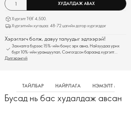
ХУДАЛДАЖ АВАХ
Хүргэлт ТӨГ 4,500.
Хүргэлтийн хугацаа: 48-72 цагийн дотор хүргэгддэг
Хэрэглэгч болж, давуу талуудыг эдлээрэй!
Захиалга бүрээс 15%-ийн бонус эрх авна, Найзуудаа урих
бүрт 10%-ийн урамшуулал, Сонгогдсон бараанд хүргэлт
Дэлгэрэнгүй
үнэгүй
ТАЙЛБАР
НАЙРЛАГА
НЭМЭЛТ МЭДЭ
Бусад нь бас худалдаж авсан