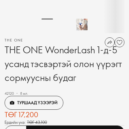
THE ONE
THE ONE WonderLash 1-д-5
усанд тэсвэртэй олон үүрэгт
сормуусны будаг
42120
8 мл.
ТУРШААД ҮЗЭЭРЭЙ
ТӨГ 17,200
Ердийн үнэ:
ТӨГ 43,100