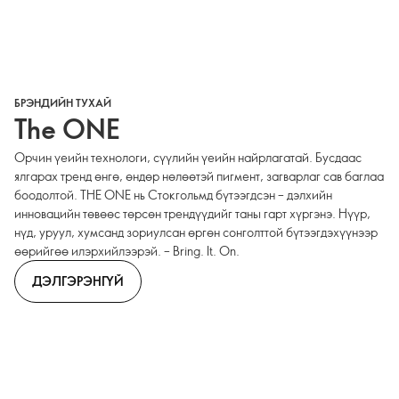
БРЭНДИЙН ТУХАЙ
The ONE
Орчин үеийн технологи, сүүлийн үеийн найрлагатай. Бусдаас
ялгарах тренд өнгө, өндөр нөлөөтэй пигмент, загварлаг сав баглаа
боодолтой. THE ONE нь Стокгольмд бүтээгдсэн – дэлхийн
инновацийн төвөөс төрсөн трендүүдийг таны гарт хүргэнэ. Нүүр,
нүд, уруул, хумсанд зориулсан өргөн сонголттой бүтээгдэхүүнээр
өөрийгөө илэрхийлээрэй. – Bring. It. On.
ДЭЛГЭРЭНГҮЙ