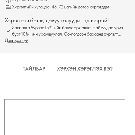
Хүргэлтийн хугацаа: 48-72 цагийн дотор хүргэгддэг
Хэрэглэгч болж, давуу талуудыг эдлээрэй!
Захиалга бүрээс 15%-ийн бонус эрх авна, Найзуудаа урих
бүрт 10%-ийн урамшуулал, Сонгогдсон бараанд хүргэлт
Дэлгэрэнгүй
үнэгүй
ТАЙЛБАР
ХЭРХЭН ХЭРЭГЛЭХ ВЭ?
НАЙ