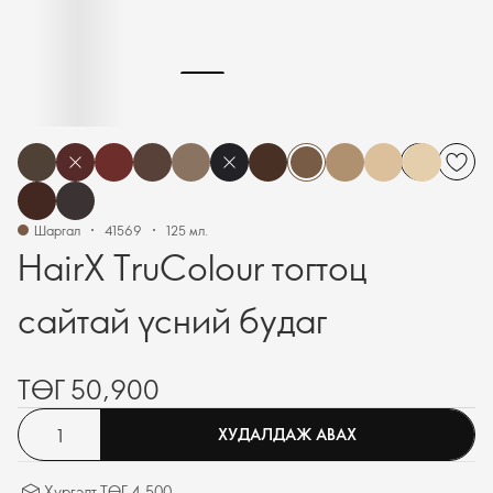
Шаргал
41569
125 мл.
HairX TruColour тогтоц
сайтай үсний будаг
ТӨГ 50,900
ХУДАЛДАЖ АВАХ
Хүргэлт ТӨГ 4,500.