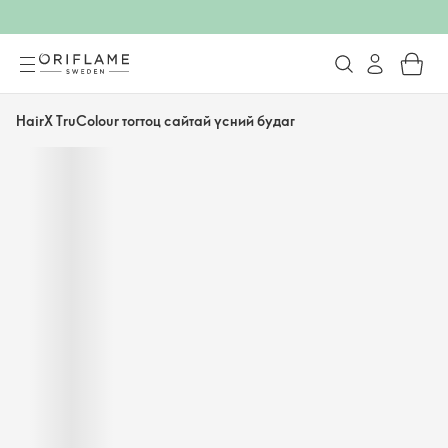
HairX TruColour тогтоц сайтай үсний будаг