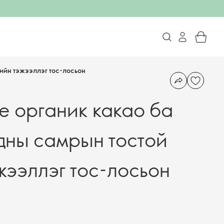
ийн тэжээллэг тос-лосьон
re органик какао ба
дны самрын тостой
жээллэг тос-лосьон