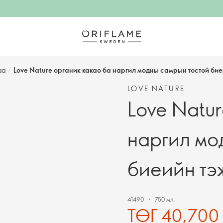
аа
/
Love Nature органик какао ба наргил модны самрын тостой бие
LOVE NATURE
Love Natu
наргил мо
биеийн тэ
41490
750 мл.
ТӨГ 40,700