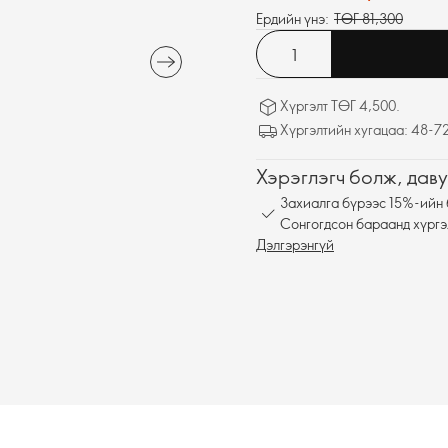
Ердийн үнэ:
ТӨГ 81,300
Хүргэлт ТӨГ 4,500.
Хүргэлтийн хугацаа: 48-72
Хэрэглэгч болж, даву
Захиалга бүрээс 15%-ийн 
Сонгогдсон бараанд хүргэ
Дэлгэрэнгүй