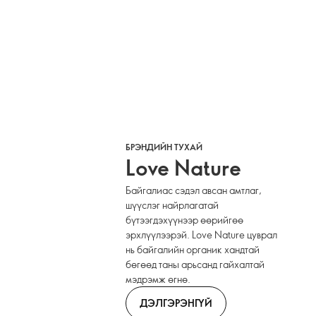
БРЭНДИЙН ТУХАЙ
Love Nature
Байгалиас сэдэл авсан амтлаг,
шүүслэг найрлагатай
бүтээгдэхүүнээр өөрийгөө
эрхлүүлээрэй. Love Nature цуврал
нь байгалийн органик хандтай
бөгөөд таны арьсанд гайхалтай
мэдрэмж өгнө.
ДЭЛГЭРЭНГҮЙ