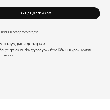
ХУДАЛДАЖ АВАХ
 цагийн дотор хүргэгддэг
у талуудыг эдлээрэй!
бонус эрх авна, Найзуудаа урих бүрт 10%-ийн урамшуулал,
лт үнэгүй