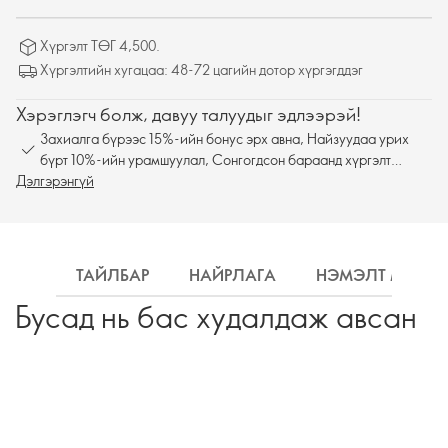
Хүргэлт ТӨГ 4,500.
Хүргэлтийн хугацаа: 48-72 цагийн дотор хүргэгддэг
Хэрэглэгч болж, давуу талуудыг эдлээрэй!
Захиалга бүрээс 15%-ийн бонус эрх авна, Найзуудаа урих
бүрт 10%-ийн урамшуулал, Сонгогдсон бараанд хүргэлт
Дэлгэрэнгүй
үнэгүй
ТАЙЛБАР
НАЙРЛАГА
НЭМЭЛТ МЭДЭ
Бусад нь бас худалдаж авсан