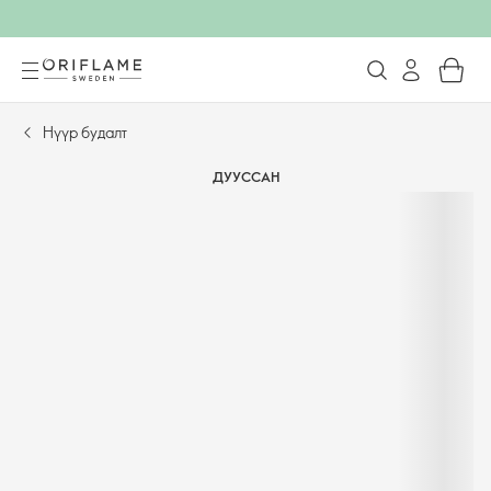
Нүүр будалт
ДУУССАН