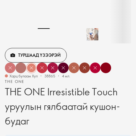
ТУРШААД ҮЗЭЭРЭЙ
Харц булаам Хул
38865
4 мл.
THE ONE
THE ONE Irresistible Touch
уруулын гялбаатай кушон-
будаг