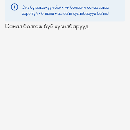
Энэ бүтээгдэхүүн байхгүй болсон ч санаа зовох
хэрэггүй - бидэнд маш сайн хувилбарууд байна!
Санал болгож буй хувилбарууд