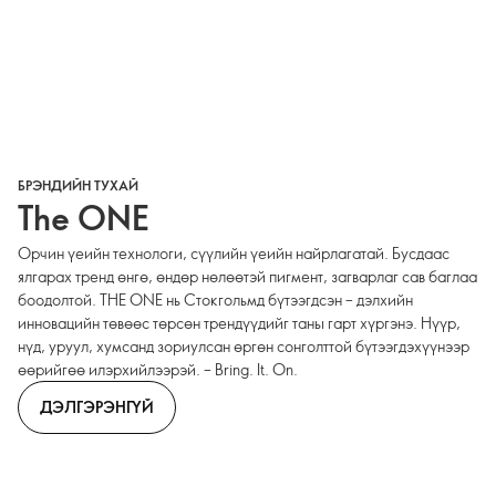
БРЭНДИЙН ТУХАЙ
The ONE
Орчин үеийн технологи, сүүлийн үеийн найрлагатай. Бусдаас
ялгарах тренд өнгө, өндөр нөлөөтэй пигмент, загварлаг сав баглаа
боодолтой. THE ONE нь Стокгольмд бүтээгдсэн – дэлхийн
инновацийн төвөөс төрсөн трендүүдийг таны гарт хүргэнэ. Нүүр,
нүд, уруул, хумсанд зориулсан өргөн сонголттой бүтээгдэхүүнээр
өөрийгөө илэрхийлээрэй. – Bring. It. On.
ДЭЛГЭРЭНГҮЙ