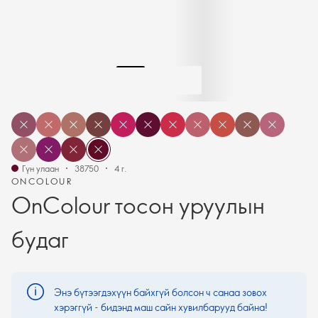
Гүн улаан
38750
4 г.
ONCOLOUR
OnColour тосон уруулын
будаг
Энэ бүтээгдэхүүн байхгүй болсон ч санаа зовох
хэрэггүй - бидэнд маш сайн хувилбарууд байна!