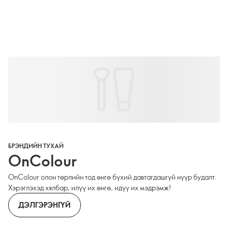
БРЭНДИЙН ТУХАЙ
OnColour
OnColour олон төрлийн тод өнгө бүхий давтагдашгүй нүүр будалт.
Хэрэглэхэд хялбар, илүү их өнгө, идүү их мэдрэмж!
ДЭЛГЭРЭНГҮЙ