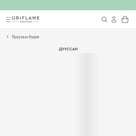
Уруулын будаг
ДУУССАН