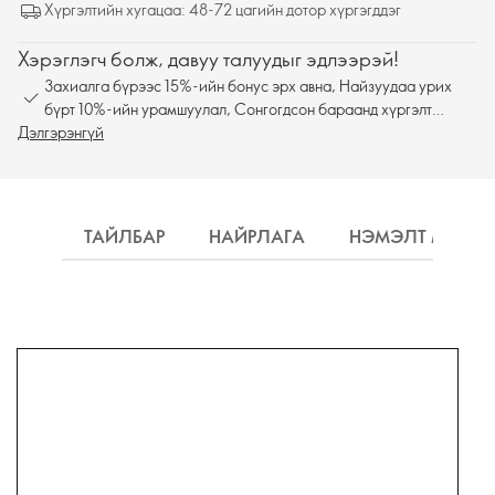
Хүргэлтийн хугацаа: 48-72 цагийн дотор хүргэгддэг
Хэрэглэгч болж, давуу талуудыг эдлээрэй!
Захиалга бүрээс 15%-ийн бонус эрх авна, Найзуудаа урих
бүрт 10%-ийн урамшуулал, Сонгогдсон бараанд хүргэлт
Дэлгэрэнгүй
үнэгүй
ТАЙЛБАР
НАЙРЛАГА
НЭМЭЛТ МЭДЭ