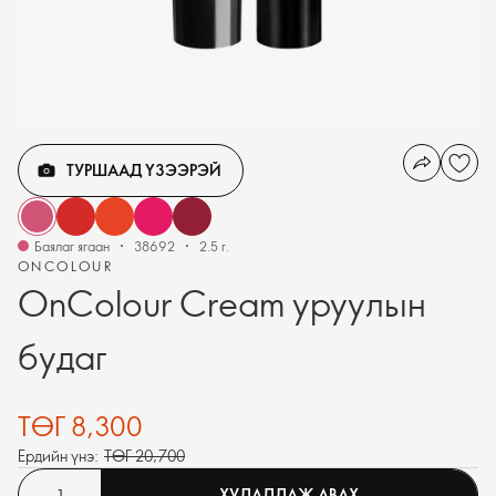
ТУРШААД ҮЗЭЭРЭЙ
Баялаг ягаан
38692
2.5 г.
ONCOLOUR
OnColour Cream уруулын
будаг
ТӨГ 8,300
Ердийн үнэ:
ТӨГ 20,700
ХУДАЛДАЖ АВАХ