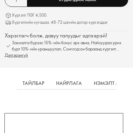
Хүргэлт ТӨГ 4,500.
Хүргэлтийн хугацаа: 48-72 цагийн дотор хүргэгддэг
Хэрэглэгч болж, давуу талуудыг эдлээрэй!
Захиалга бүрээс 15%-ийн бонус эрх авна, Найзуудаа урих
бүрт 10%-ийн урамшуулал, Сонгогдсон бараанд хүргэлт
Дэлгэрэнгүй
үнэгүй
ТАЙЛБАР
НАЙРЛАГА
НЭМЭЛТ МЭДЭ