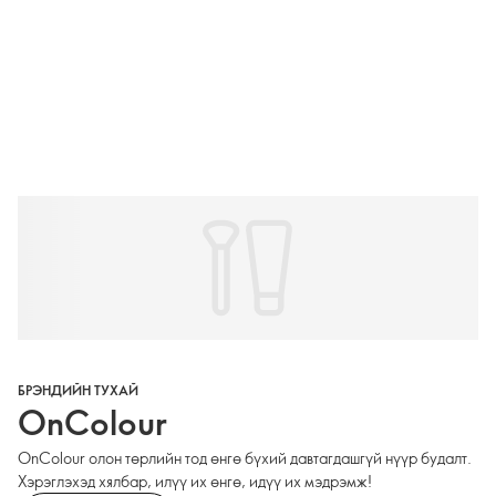
БРЭНДИЙН ТУХАЙ
OnColour
OnColour олон төрлийн тод өнгө бүхий давтагдашгүй нүүр будалт.
Хэрэглэхэд хялбар, илүү их өнгө, идүү их мэдрэмж!