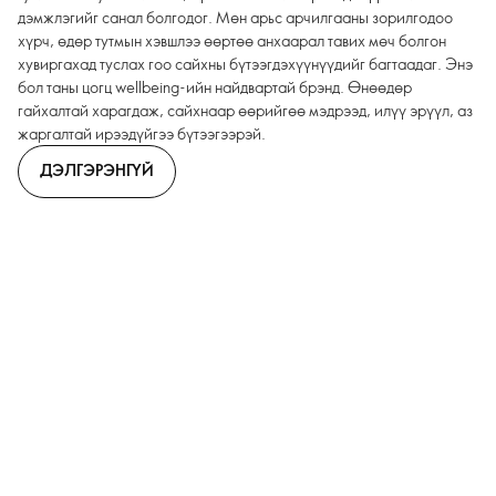
дэмжлэгийг санал болгодог. Мөн арьс арчилгааны зорилгодоо
хүрч, өдөр тутмын хэвшлээ өөртөө анхаарал тавих мөч болгон
хувиргахад туслах гоо сайхны бүтээгдэхүүнүүдийг багтаадаг. Энэ
бол таны цогц wellbeing-ийн найдвартай брэнд. Өнөөдөр
гайхалтай харагдаж, сайхнаар өөрийгөө мэдрээд, илүү эрүүл, аз
жаргалтай ирээдүйгээ бүтээгээрэй.
ДЭЛГЭРЭНГҮЙ