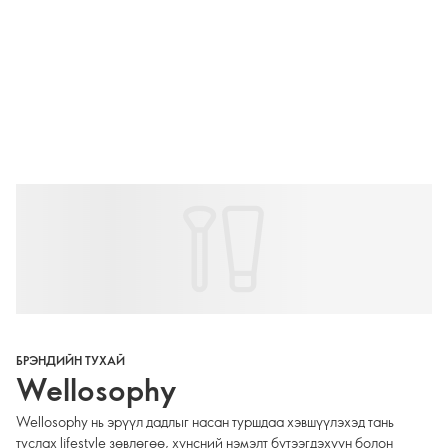
БРЭНДИЙН ТУХАЙ
Wellosophy
Wellosophy нь эрүүл дадлыг насан туршдаа хэвшүүлэхэд тань
туслах lifestyle зөвлөгөө, хүнсний нэмэлт бүтээгдэхүүн болон