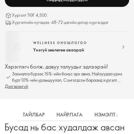
Хүргэлт ТӨГ 4,500.
Хүргэлтийн хугацаа: 48-72 цагийн дотор хүргэгддэг
WELLNESS ОНОШЛОГОО
Үнэгүй зөвлөгөө аваарай
Хэрэглэгч болж, давуу талуудыг эдлээрэй!
Захиалга бүрээс 15%-ийн бонус эрх авна, Найзуудаа урих
бүрт 10%-ийн урамшуулал, Сонгогдсон бараанд хүргэлт
Дэлгэрэнгүй
үнэгүй
ТАЙЛБАР
НАЙРЛАГА
НЭМЭЛТ МЭДЭ
Бусад нь бас худалдаж авсан