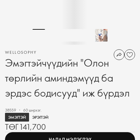
WELLOSOPHY
Эмэгтэйчүүдийн "Олон
төрлийн аминдэмүүд ба
эрдэс бодисууд" иж бүрдэл
38559
60 ширхэг.
ЭМЭГТЭЙ
ЭРЭГТЭЙ
ТӨГ 141,700
НАДАД МЭДЭГДЭХ