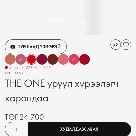
ТУРШААД ҮЗЭЭРЭЙ
Улаан
37734
0.28 г.
THE ONE
THE ONE уруул хүрээлэгч
харандаа
ТӨГ 24,700
ХУДАЛДАЖ АВАХ