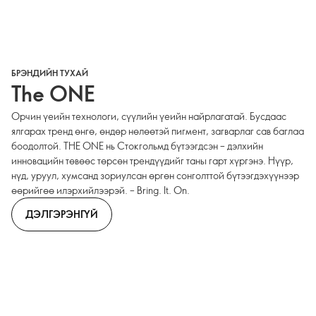
БРЭНДИЙН ТУХАЙ
The ONE
Орчин үеийн технологи, сүүлийн үеийн найрлагатай. Бусдаас
ялгарах тренд өнгө, өндөр нөлөөтэй пигмент, загварлаг сав баглаа
боодолтой. THE ONE нь Стокгольмд бүтээгдсэн – дэлхийн
инновацийн төвөөс төрсөн трендүүдийг таны гарт хүргэнэ. Нүүр,
нүд, уруул, хумсанд зориулсан өргөн сонголттой бүтээгдэхүүнээр
өөрийгөө илэрхийлээрэй. – Bring. It. On.
ДЭЛГЭРЭНГҮЙ