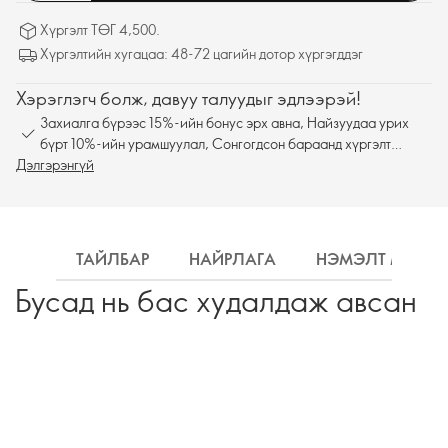
Хүргэлт ТӨГ 4,500.
Хүргэлтийн хугацаа: 48-72 цагийн дотор хүргэгддэг
Хэрэглэгч болж, давуу талуудыг эдлээрэй!
Захиалга бүрээс 15%-ийн бонус эрх авна, Найзуудаа урих
бүрт 10%-ийн урамшуулал, Сонгогдсон бараанд хүргэлт
Дэлгэрэнгүй
үнэгүй
ТАЙЛБАР
НАЙРЛАГА
НЭМЭЛТ МЭДЭ
Бусад нь бас худалдаж авсан