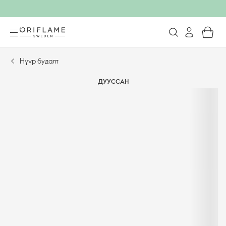
Нүүр будалт
ДУУССАН