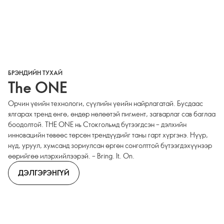
БРЭНДИЙН ТУХАЙ
The ONE
Орчин үеийн технологи, сүүлийн үеийн найрлагатай. Бусдаас
ялгарах тренд өнгө, өндөр нөлөөтэй пигмент, загварлаг сав баглаа
боодолтой. THE ONE нь Стокгольмд бүтээгдсэн – дэлхийн
инновацийн төвөөс төрсөн трендүүдийг таны гарт хүргэнэ. Нүүр,
нүд, уруул, хумсанд зориулсан өргөн сонголттой бүтээгдэхүүнээр
өөрийгөө илэрхийлээрэй. – Bring. It. On.
ДЭЛГЭРЭНГҮЙ