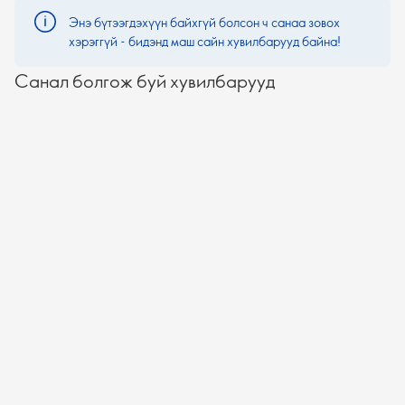
Энэ бүтээгдэхүүн байхгүй болсон ч санаа зовох
хэрэггүй - бидэнд маш сайн хувилбарууд байна!
Санал болгож буй хувилбарууд