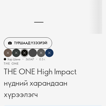
ТУРШААД ҮЗЭЭРЭЙ
Хар Шөнө
36547
0.3 г.
THE ONE
THE ONE High Impact
нүдний харандаан
хүрээлэгч