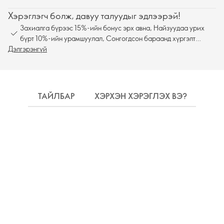
Хэрэглэгч болж, давуу талуудыг эдлээрэй!
Захиалга бүрээс 15%-ийн бонус эрх авна, Найзуудаа урих
бүрт 10%-ийн урамшуулал, Сонгогдсон бараанд хүргэлт
Дэлгэрэнгүй
үнэгүй
ТАЙЛБАР
ХЭРХЭН ХЭРЭГЛЭХ ВЭ?
НАЙ