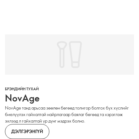
БРЭНДИЙН ТУХАЙ
NovAge
NovAge танд арьсаа зөөлөн бөгөөд толигор болгох бүх хүслийг
биелүүлэх гайхалтай найрлагаар баялаг бөгөөд та хэрэглэж
эхлээд л гайхалтай үр дүнг мэдрэх болно.
ДЭЛГЭРЭНГҮЙ