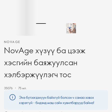
NOVAGE
NovAge хүзүү ба цээж
хэсгийн баяжуулсан
хэлбэржүүлэгч тос
35076
75 мл.
Энэ бүтээгдэхүүн байхгүй болсон ч санаа зовох
хэрэггүй - бидэнд маш сайн хувилбарууд байна!