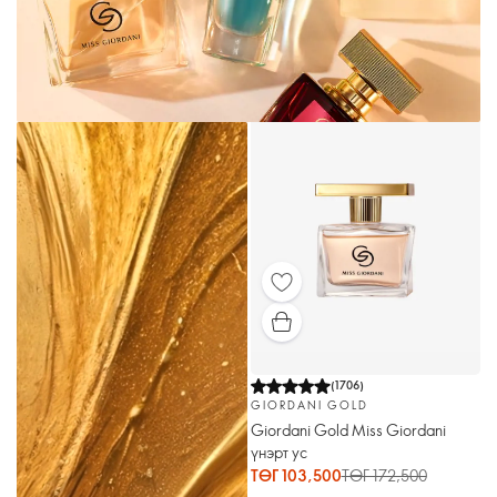
(
1706
)
GIORDANI GOLD
Giordani Gold Miss Giordani
үнэрт ус
ТӨГ 103,500
ТӨГ 172,500