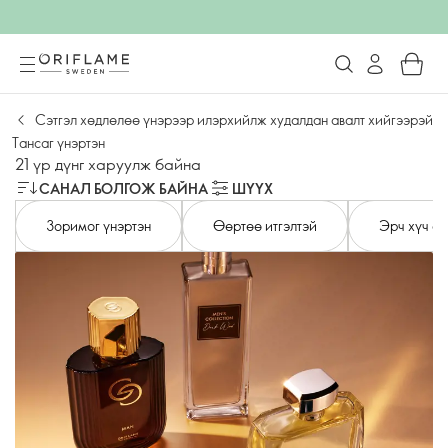
Сэтгэл хөдлөлөө үнэрээр илэрхийлж худалдан авалт хийгээрэй
Тансаг үнэртэн
21 үр дүнг харуулж байна
САНАЛ БОЛГОЖ БАЙНА
ШҮҮХ
Зоримог үнэртэн
Өөртөө итгэлтэй
Эрч хүч өг