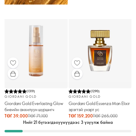
(
1319
)
(
1290
)
GIORDANI GOLD
GIORDANI GOLD
Giordani Gold Everlasting Glow
Giordani Gold Essenza Man Elixir
биеийн анхилуун шүршигч
эрэгтэй үнэрт ус
ТӨГ 39,000
ТӨГ 71,100
ТӨГ 159,200
ТӨГ 265,000
Нийт 21 бүтээгдэхүүнүүдээс 3 үзүүлж байна