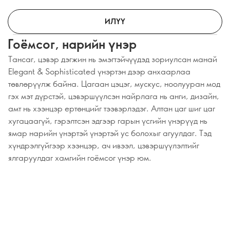
ИЛҮҮ
Гоёмсог, нарийн үнэр
Тансаг, цэвэр дэгжин нь эмэгтэйчүүдэд зориулсан манай
Elegant & Sophisticated үнэртэн дээр анхаарлаа
төвлөрүүлж байна. Цагаан цэцэг, мускус, ноолууран мод
гэх мэт дүрстэй, цэвэршүүлсэн найрлага нь анги, дизайн,
амт нь хээнцэр ертөнцийг тээвэрлэдэг. Алтан цаг шиг цаг
хугацаагүй, гэрэлтсэн эдгээр гарын үсгийн үнэрүүд нь
ямар нарийн үнэртэй үнэртэй ус болохыг агуулдаг. Тэд
хүндрэлгүйгээр хээнцэр, ач ивээл, цэвэршүүлэлтийг
ялгаруулдаг хамгийн гоёмсог үнэр юм.