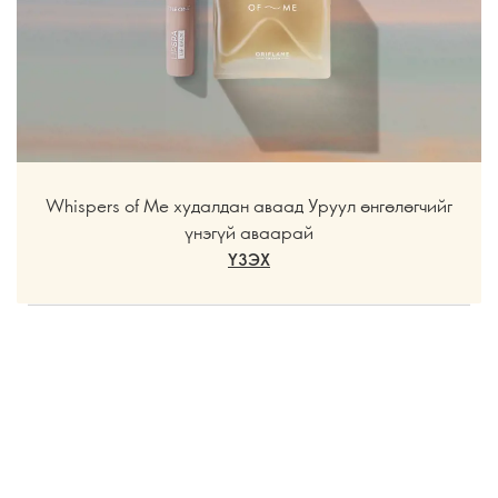
Whispers of Me худалдан аваад Уруул өнгөлөгчийг
үнэгүй аваарай
ҮЗЭХ