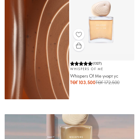
(
1327
)
WHISPERS OF ME
Whispers Of Me үнэрт ус
ТӨГ 103,500
ТӨГ 172,500