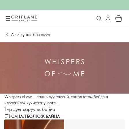
А - Z хүртэл брэндүүд
Whispers of Me — таны илүү гүнзгий, сэтгэл татам байдлыг
илэрхийлэх хүчирхэг үнэртэн.
1 үр дүнг харуулж байна
САНАЛ БОЛГОЖ БАЙНА